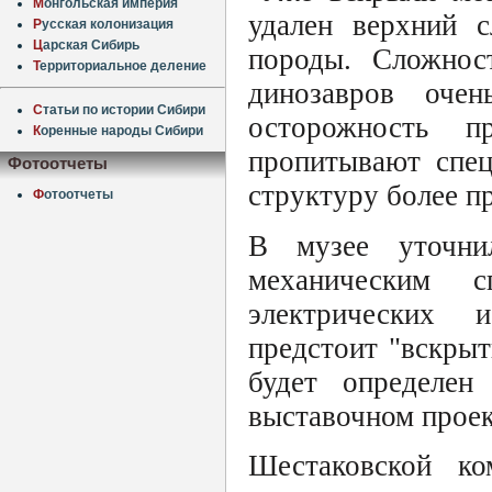
М
онгольская империя
удален верхний с
Р
усская колонизация
Ц
арская Сибирь
породы. Сложнос
Т
ерриториальное деление
динозавров очен
С
татьи по истории Сибири
осторожность 
К
оренные народы Сибири
пропитывают спец
Фотоотчеты
структуру более п
Ф
отоотчеты
В музее уточнил
механическим 
электрических 
предстоит "вскрыт
будет определен
выставочном проек
Шестаковской ко