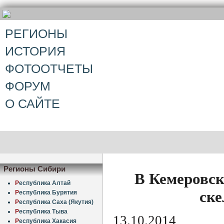
РЕГИОНЫ
ИСТОРИЯ
ФОТООТЧЕТЫ
ФОРУМ
О САЙТЕ
Регионы Сибири
В Кемеровск
Р
еспублика Алтай
ске
Р
еспублика Бурятия
Р
еспублика Саха (Якутия)
Р
еспублика Тыва
13.10.2014
Р
еспублика Хакасия