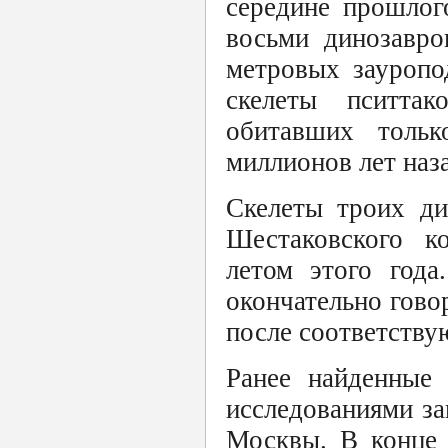
середине прошлог
восьми динозавро
метровых зауропо
скелеты пситтак
обитавших толь
миллионов лет наз
Скелеты троих ди
Шестаковского к
летом этого года
окончательно говор
после соответству
Ранее найденные 
исследованиями за
Москвы. В конце 