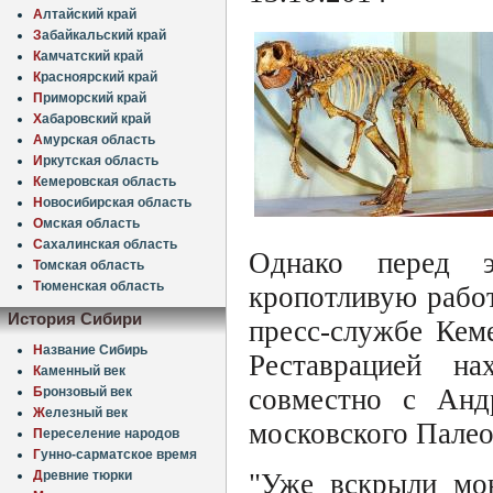
А
лтайский край
З
абайкальский край
К
амчатский край
К
расноярский край
П
риморский край
Х
абаровский край
А
мурская область
И
ркутская область
К
емеровская область
Н
овосибирская область
О
мская область
С
ахалинская область
Однако перед 
Т
омская область
Т
юменская область
кропотливую работ
История Сибири
пресс-службе Кеме
Н
азвание Сибирь
Реставрацией на
К
аменный век
совместно с Анд
Б
ронзовый век
Ж
елезный век
московского Палео
П
ереселение народов
Г
унно-сарматское время
Д
ревние тюрки
"Уже вскрыли мон