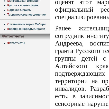
оценят этот ма
М
онгольская империя
Р
усская колонизация
официальный р
Ц
арская Сибирь
Т
ерриториальное деление
специализированны
С
татьи по истории Сибири
Ранее жительни
К
оренные народы Сибири
сотрудник инстит
Фотоотчеты
Андреева, воспи
Ф
отоотчеты
гранта Русского г
группы детей с
Алтайского кр
подтверждающих
территории на пр
инвалидов. Разра
есть, в зависимо
сенсорные наруше