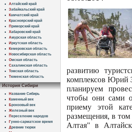
А
лтайский край
З
абайкальский край
К
амчатский край
К
расноярский край
П
риморский край
Х
абаровский край
А
мурская область
И
ркутская область
К
емеровская область
Н
овосибирская область
О
мская область
С
ахалинская область
развитию туристс
Т
омская область
Т
юменская область
комплексов Юрий З
История Сибири
планируем провес
Н
азвание Сибирь
чтобы они сами о
К
аменный век
приему этой кат
Б
ронзовый век
Ж
елезный век
размещения, в том
П
ереселение народов
Г
унно-сарматское время
Алтая" в Алтайск
Д
ревние тюрки