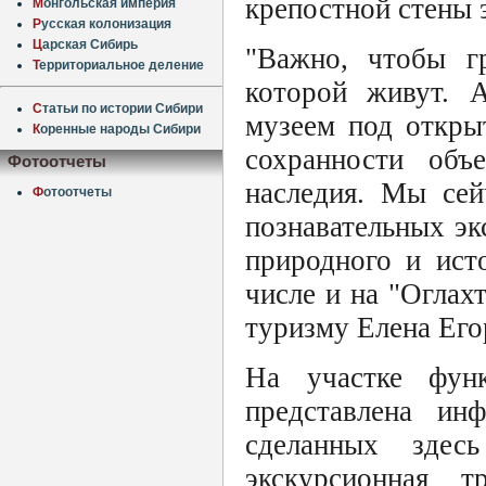
крепостной стены 
М
онгольская империя
Р
усская колонизация
Ц
арская Сибирь
"Важно, чтобы г
Т
ерриториальное деление
которой живут. 
С
татьи по истории Сибири
музеем под откры
К
оренные народы Сибири
сохранности объе
Фотоотчеты
наследия. Мы сей
Ф
отоотчеты
познавательных эк
природного и ист
числе и на "Оглах
туризму Елена Его
На участке функ
представлена ин
сделанных здес
экскурсионная 