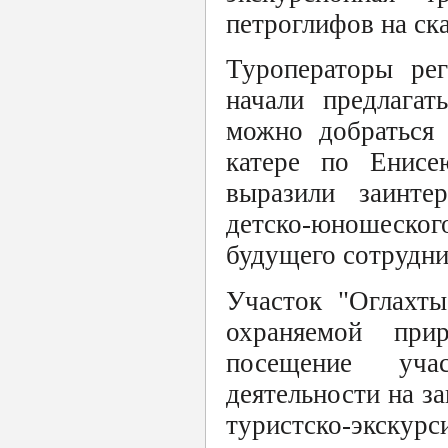
петроглифов на ск
Туроператоры ре
начали предлагат
можно добраться 
катере по Енисе
выразили заинте
детско-юношеского
будущего сотрудни
Участок "Оглахты
охраняемой прир
посещение уча
деятельности на з
туристско-экск