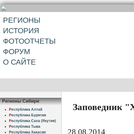
РЕГИОНЫ
ИСТОРИЯ
ФОТООТЧЕТЫ
ФОРУМ
О САЙТЕ
Регионы Сибири
Заповедник "
Р
еспублика Алтай
Р
еспублика Бурятия
Р
еспублика Саха (Якутия)
Р
еспублика Тыва
28.08.2014
Р
еспублика Хакасия