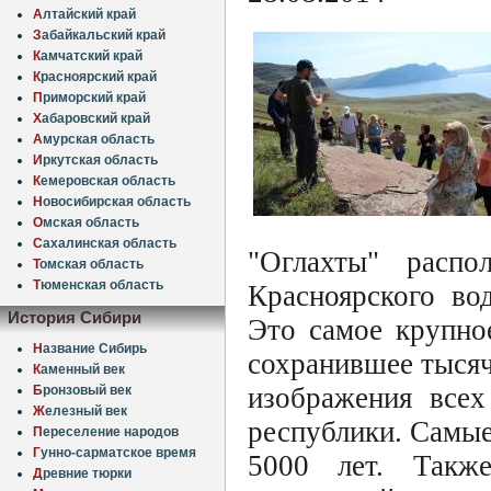
А
лтайский край
З
абайкальский край
К
амчатский край
К
расноярский край
П
риморский край
Х
абаровский край
А
мурская область
И
ркутская область
К
емеровская область
Н
овосибирская область
О
мская область
С
ахалинская область
"Оглахты" расп
Т
омская область
Т
юменская область
Красноярского во
История Сибири
Это самое крупно
Н
азвание Сибирь
сохранившее тысяч
К
аменный век
изображения всех
Б
ронзовый век
Ж
елезный век
республики. Самые
П
ереселение народов
Г
унно-сарматское время
5000 лет. Также
Д
ревние тюрки