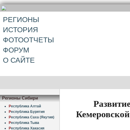
РЕГИОНЫ
ИСТОРИЯ
ФОТООТЧЕТЫ
ФОРУМ
О САЙТЕ
Регионы Сибири
Развити
Р
еспублика Алтай
Кемеровской
Р
еспублика Бурятия
Р
еспублика Саха (Якутия)
Р
еспублика Тыва
Р
еспублика Хакасия