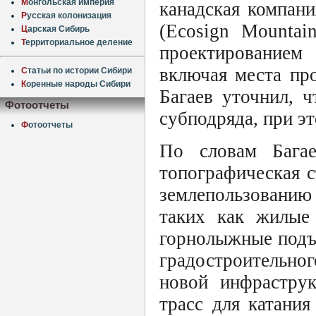
М
онгольская империя
канадская компан
Р
усская колонизация
(Ecosign Mountain
Ц
арская Сибирь
Т
ерриториальное деление
проектированием
включая места пр
С
татьи по истории Сибири
К
оренные народы Сибири
Багаев уточнил, ч
Фотоотчеты
субподряда, при эт
Ф
отоотчеты
По словам Багае
топографическая 
землепользованию
таких как жилые 
горнолыжные подъе
градостроительно
новой инфраструк
трасс для катани