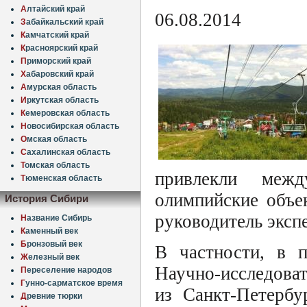
А
лтайский край
06.08.2014
З
абайкальский край
К
амчатский край
К
расноярский край
П
риморский край
Х
абаровский край
А
мурская область
И
ркутская область
К
емеровская область
Н
овосибирская область
О
мская область
С
ахалинская область
Т
омская область
привлекли межд
Т
юменская область
олимпийские объе
История Сибири
руководитель эксп
Н
азвание Сибирь
К
аменный век
Б
ронзовый век
В частности, в п
Ж
елезный век
Научно-исследова
П
ереселение народов
Г
унно-сарматское время
из Санкт-Петербу
Д
ревние тюрки