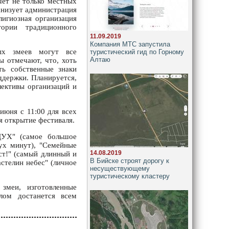
чет не только местных
ганизует администрация
лигиозная организация
ории традиционного
11.09.2019
Компания МТС запустила
ых змеев могут все
туристический гид по Горному
Алтаю
ы отмечают, что, хоть
ть собственные знаки
ддержки. Планируется,
лективы организаций и
июня с 11:00 для всех
я открытие фестиваля.
ДУХ" (самое большое
ух минут), "Семейные
14.08.2019
ст!" (самый длинный и
В Бийске строят дорогу к
стелин небес" (личное
несуществующему
туристическому кластеру
змеи, изготовленные
лом достанется всем