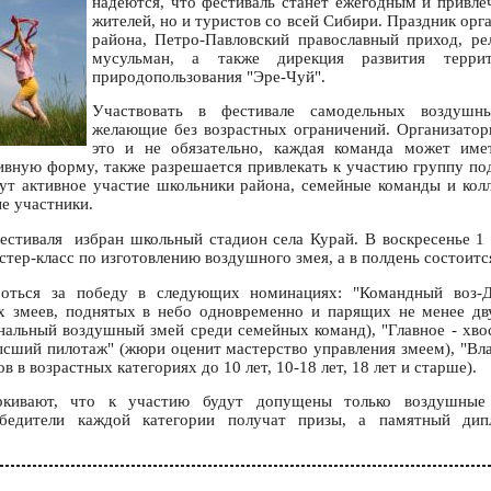
надеются, что фестиваль станет ежегодным и привле
жителей, но и туристов со всей Сибири. Праздник ор
района, Петро-Павловский православный приход, ре
мусульман, а также дирекция развития террит
природопользования "Эре-Чуй".
Участвовать в фестивале самодельных воздушн
желающие без возрастных ограничений. Организатор
это и не обязательно, каждая команда может име
ивную форму, также разрешается привлекать к участию группу по
ут активное участие школьники района, семейные команды и кол
е участники.
стиваля избран школьный стадион села Курай. В воскресенье 1 
тер-класс по изготовлению воздушного змея, а в полдень состоитс
роться за победу в следующих номинациях: "Командный воз-
х змеев, поднятых в небо одновременно и парящих не менее дв
нальный воздушный змей среди семейных команд), "Главное - хво
ысший пилотаж" (жюри оценит мастерство управления змеем), "Вла
 в возрастных категориях до 10 лет, 10-18 лет, 18 лет и старше).
ркивают, что к участию будут допущены только воздушные 
обедители каждой категории получат призы, а памятный дип