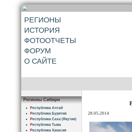
РЕГИОНЫ
ИСТОРИЯ
ФОТООТЧЕТЫ
ФОРУМ
О САЙТЕ
Регионы Сибири
Р
еспублика Алтай
28.05.2014
Р
еспублика Бурятия
Р
еспублика Саха (Якутия)
Р
еспублика Тыва
Р
еспублика Хакасия