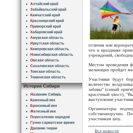
А
лтайский край
З
абайкальский край
К
амчатский край
К
расноярский край
П
риморский край
Х
абаровский край
А
мурская область
И
ркутская область
отличия или корпорат
К
емеровская область
что в празднике прим
Н
овосибирская область
учреждений, свободны
О
мская область
Местом проведения фе
С
ахалинская область
желающих пройдет мас
Т
омская область
Т
юменская область
Участники будут бо
количество воздушны
История Сибири
забавы" (самый ориги
красочный хвост), "В
Н
азвание Сибирь
выступление участников
К
аменный век
Б
ронзовый век
Организаторы подче
Ж
елезный век
собственноручно. П
П
ереселение народов
участникам шоу.
Г
унно-сарматское время
Д
ревние тюрки
Все новости