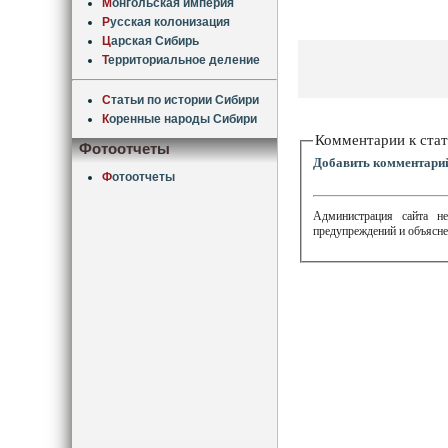
М
онгольская империя
Р
усская колонизация
Ц
арская Сибирь
Т
ерриториальное деление
С
татьи по истории Сибири
К
оренные народы Сибири
Комментарии к стат
Фотоотчеты
Добавить комментари
Ф
отоотчеты
Администрация сайта не
предупреждений и объясне