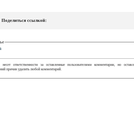
Поделиться ссылкой:
ье
й
 несет ответственности за оставленные пользователями комментарии, но остав
ний причин удалить любой комментарий.