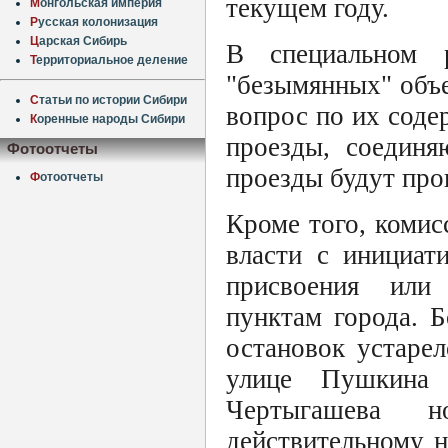
текущем году.
М
онгольская империя
Р
усская колонизация
Ц
арская Сибирь
В специальном 
Т
ерриториальное деление
"безымянных" объе
С
татьи по истории Сибири
вопрос по их соде
К
оренные народы Сибири
проезды, соединя
Фотоотчеты
проезды будут про
Ф
отоотчеты
Кроме того, комис
власти с инициат
присвоения или
пунктам города. 
остановок устарел
улице Пушкина 
Чертыгашева н
действительному н