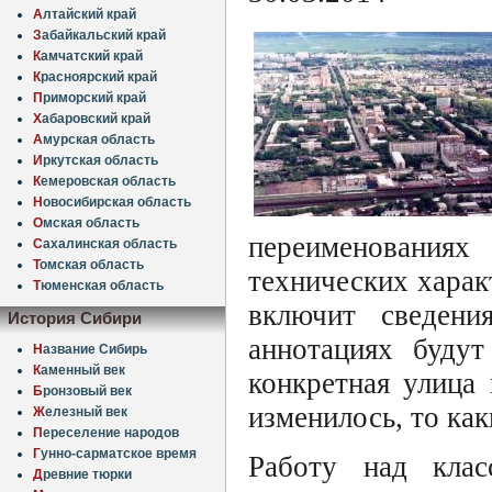
А
лтайский край
З
абайкальский край
К
амчатский край
К
расноярский край
П
риморский край
Х
абаровский край
А
мурская область
И
ркутская область
К
емеровская область
Н
овосибирская область
О
мская область
переименованиях
С
ахалинская область
Т
омская область
технических харак
Т
юменская область
включит сведен
История Сибири
аннотациях будут
Н
азвание Сибирь
К
аменный век
конкретная улица
Б
ронзовый век
изменилось, то как
Ж
елезный век
П
ереселение народов
Г
унно-сарматское время
Работу над клас
Д
ревние тюрки