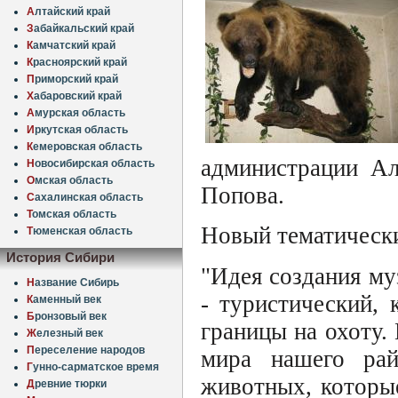
А
лтайский край
З
абайкальский край
К
амчатский край
К
расноярский край
П
риморский край
Х
абаровский край
А
мурская область
И
ркутская область
К
емеровская область
администрации Ал
Н
овосибирская область
О
мская область
Попова.
С
ахалинская область
Т
омская область
Новый тематический
Т
юменская область
История Сибири
"Идея создания му
Н
азвание Сибирь
- туристический,
К
аменный век
Б
ронзовый век
границы на охоту.
Ж
елезный век
П
ереселение народов
мира нашего ра
Г
унно-сарматское время
животных, которы
Д
ревние тюрки