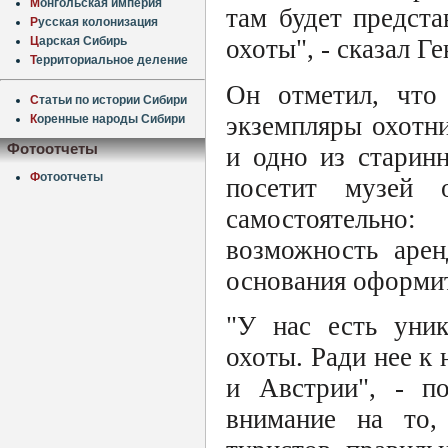
М
онгольская империя
там будет предст
Р
усская колонизация
Ц
арская Сибирь
охоты", - сказал Г
Т
ерриториальное деление
Он отметил, что
С
татьи по истории Сибири
экземпляры охотни
К
оренные народы Сибири
Фотоотчеты
и одно из старин
Ф
отоотчеты
посетит музей о
самостоятельно
возможность арен
основания оформи
"У нас есть уник
охоты. Ради нее к
и Австрии", - п
внимание на то,