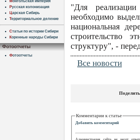
М
онгольская империя
"Для реализаци
Р
усская колонизация
Ц
арская Сибирь
необходимо выдели
Т
ерриториальное деление
национальная дер
С
татьи по истории Сибири
строительство э
К
оренные народы Сибири
структуру", - пер
Фотоотчеты
Ф
отоотчеты
Все новости
Поделить
Комментарии к статье
Добавить комментарий
Администрация сайта не несет ответ