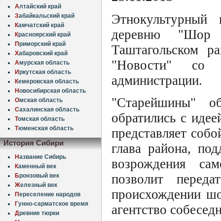
А
лтайский край
Этнокультурный 
З
абайкальский край
К
амчатский край
деревню "Шор 
К
расноярский край
П
риморский край
Таштагольском р
Х
абаровский край
"Новости" со 
А
мурская область
И
ркутская область
администрации.
К
емеровская область
Н
овосибирская область
"Старейшины" о
О
мская область
С
ахалинская область
обратились с идее
Т
омская область
Т
юменская область
представляет собо
История Сибири
глава района, по
Н
азвание Сибирь
возрождения са
К
аменный век
позволит перед
Б
ронзовый век
Ж
елезный век
происхождении шор
П
ереселение народов
Г
унно-сарматское время
агентство собеседн
Д
ревние тюрки