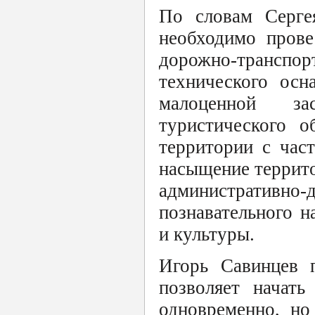
По словам Сергея
необходимо прове
дорожно-трансп
технического осн
малоценной за
туристического о
территории с час
насыщение террито
административн
познавательного н
и культуры.
Игорь Савинцев п
позволяет начать
одновременно, но