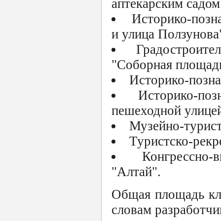
аптекарским садом
Историко-позн
и улица Ползунова
Градостроите
"Соборная площад
Историко-позна
Историко-по
пешеходной улицей
Музейно-турист
Туристско-рекр
Конгрессно
"Алтай".
Общая площадь кла
словам разработчик