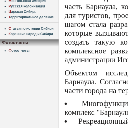
М
онгольская империя
часть Барнаула, к
Р
усская колонизация
Ц
арская Сибирь
для туристов, пр
Т
ерриториальное деление
шагом стала разр
С
татьи по истории Сибири
которые вызывают
К
оренные народы Сибири
создать такую ко
Фотоотчеты
комплексное разв
Ф
отоотчеты
администрации Иго
Объектом иссле
Барнаула. Согласн
части города на те
Многофункци
комплекс "Барнаул
Рекреационны