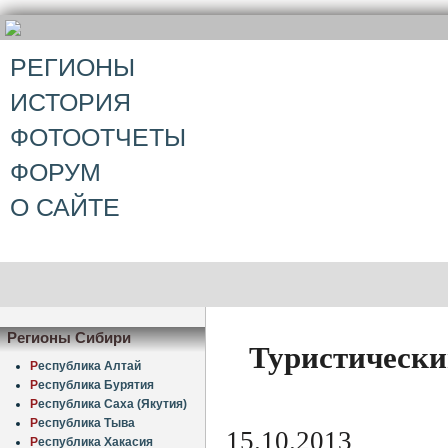
РЕГИОНЫ
ИСТОРИЯ
ФОТООТЧЕТЫ
ФОРУМ
О САЙТЕ
Регионы Сибири
Туристически
Р
еспублика Алтай
Р
еспублика Бурятия
Р
еспублика Саха (Якутия)
Р
еспублика Тыва
15.10.2013
Р
еспублика Хакасия