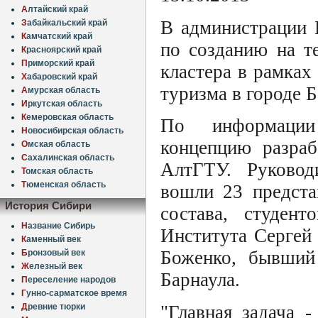
А
лтайский край
В администрации 
З
абайкальский край
К
амчатский край
по созданию на т
К
расноярский край
П
риморский край
кластера в рамках
Х
абаровский край
туризма в городе Б
А
мурская область
И
ркутская область
К
емеровская область
По информации 
Н
овосибирская область
концепцию разраб
О
мская область
С
ахалинская область
АлтГТУ. Руковод
Т
омская область
Т
юменская область
вошли 23 предста
История Сибири
состава, студен
Н
азвание Сибирь
Института Сергей
К
аменный век
Боженко, бывший
Б
ронзовый век
Ж
елезный век
Барнаула.
П
ереселение народов
Г
унно-сарматское время
Д
ревние тюрки
"Главная задача 