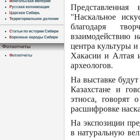
М
онгольская империя
Представленная 
Р
усская колонизация
Ц
арская Сибирь
"Наскальное иску
Т
ерриториальное деление
благодаря твор
С
татьи по истории Сибири
взаимодействию н
К
оренные народы Сибири
центра культуры и
Фотоотчеты
Хакасии и Алтая 
Ф
отоотчеты
археологов.
На выставке будут
Казахстане и гов
этноса, говорят 
расшифровке наска
На экспозиции пр
в натуральную ве