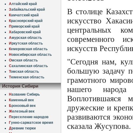
А
лтайский край
В столице Казахст
З
абайкальский край
К
амчатский край
искусство Хакаси
К
расноярский край
П
риморский край
центральных ко
Х
абаровский край
современного ис
А
мурская область
И
ркутская область
искусств Республи
К
емеровская область
Н
овосибирская область
"Сегодня нам, ку
О
мская область
С
ахалинская область
большую задачу п
Т
омская область
Т
юменская область
грамотного миров
История Сибири
нашего народа 
Н
азвание Сибирь
Воплотившаяся м
К
аменный век
дружеские и крепк
Б
ронзовый век
Ж
елезный век
развиваются эконо
П
ереселение народов
Г
унно-сарматское время
сказала Жусупова.
Д
ревние тюрки