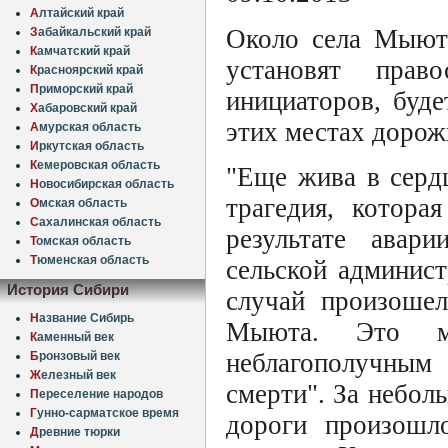
А
лтайский край
Около села Мыюта
З
абайкальский край
К
амчатский край
установят прав
К
расноярский край
П
риморский край
инициаторов, буд
Х
абаровский край
этих местах доро
А
мурская область
И
ркутская область
К
емеровская область
"Еще жива в серд
Н
овосибирская область
трагедия, котора
О
мская область
С
ахалинская область
результате авар
Т
омская область
Т
юменская область
сельской админист
История Сибири
случай произошел
Н
азвание Сибирь
Мыюта. Это ме
К
аменный век
неблагополучным 
Б
ронзовый век
Ж
елезный век
смерти". За небол
П
ереселение народов
Г
унно-сарматское время
дороги произошл
Д
ревние тюрки