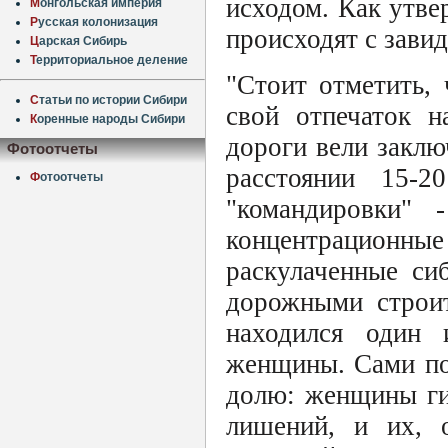
исходом. Как утве
М
онгольская империя
Р
усская колонизация
происходят с зави
Ц
арская Сибирь
Т
ерриториальное деление
"Стоит отметить, 
С
татьи по истории Сибири
свой отпечаток н
К
оренные народы Сибири
дороги вели заклю
Фотоотчеты
расстоянии 15-2
Ф
отоотчеты
"командировки" 
концентрационные
раскулаченные си
дорожными строи
находился один 
женщины. Сами пон
долю: женщины ги
лишений, и их, 