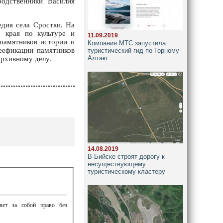
родственники Василия
едия села Сростки. На
о края по культуре и
11.09.2019
памятников истории и
Компания МТС запустила
еефикации памятников
туристический гид по Горному
Алтаю
архивному делу.
14.08.2019
В Бийске строят дорогу к
несуществующему
туристическому кластеру
ляет за собой право без