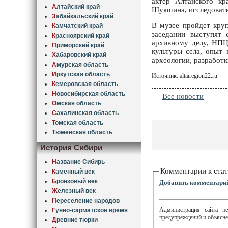
актер Алтайского кр
А
лтайский край
Шукшина, исследовате
З
абайкальский край
В музее пройдет круг
К
амчатский край
заседании выступят 
К
расноярский край
архивному делу, НПЦ
П
риморский край
культуры села, опыт
Х
абаровский край
археологии, разработк
А
мурская область
И
ркутская область
Источник: altairegion22.ru
К
емеровская область
Н
овосибирская область
Все новости
О
мская область
С
ахалинская область
Т
омская область
Т
юменская область
История Сибири
Н
азвание Сибирь
Комментарии к стат
К
аменный век
Б
ронзовый век
Добавить комментари
Ж
елезный век
П
ереселение народов
Администрация сайта не
Г
унно-сарматское время
предупреждений и объясне
Д
ревние тюрки