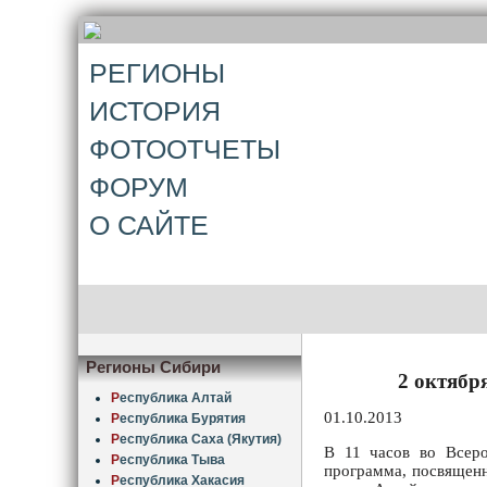
РЕГИОНЫ
ИСТОРИЯ
ФОТООТЧЕТЫ
ФОРУМ
О САЙТЕ
Регионы Сибири
2 октябр
Р
еспублика Алтай
01.10.2013
Р
еспублика Бурятия
Р
еспублика Саха (Якутия)
В 11 часов во Всер
Р
еспублика Тыва
программа, посвященн
Р
еспублика Хакасия