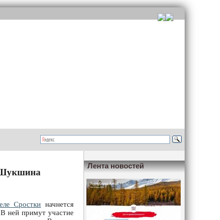
Лента новостей
я Шукшина
еле Сростки
начнется
 В ней примут участие