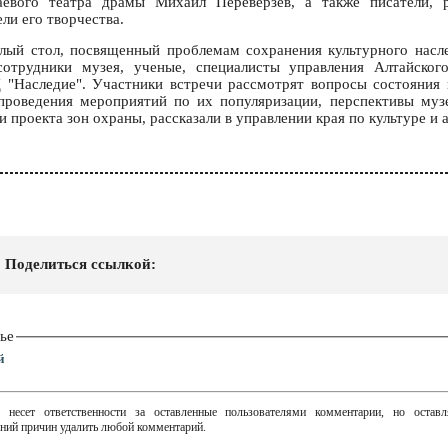
аевого театра драмы Михаил Переверзев, а также писатели, 
ли его творчества.
лый стол, посвященный проблемам сохранения культурного насл
сотрудники музея, ученые, специалисты управления Алтайског
 "Наследие". Участники встречи рассмотрят вопросы состояния 
 проведения мероприятий по их популяризации, перспективы муз
и проекта зон охраны, рассказали в управлении края по культуре и 
Поделиться ссылкой:
ье
й
 несет ответственности за оставленные пользователями комментарии, но остав
ний причин удалить любой комментарий.