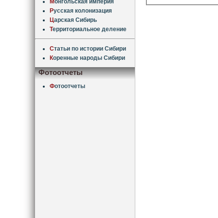
М
онгольская империя
Р
усская колонизация
Ц
арская Сибирь
Т
ерриториальное деление
С
татьи по истории Сибири
К
оренные народы Сибири
Фотоотчеты
Ф
отоотчеты