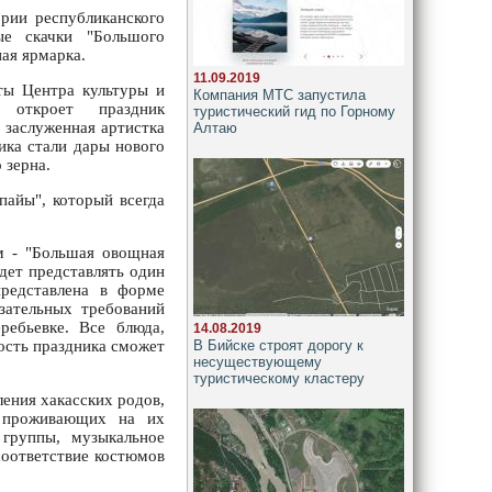
рии республиканского
ые скачки "Большого
ная ярмарка.
11.09.2019
сты Центра культуры и
Компания МТС запустила
 откроет праздник
туристический гид по Горному
 заслуженная артистка
Алтаю
ика стали дары нового
 зерна.
пайы", который всегда
м - "Большая овощная
дет представлять один
редставлена в форме
зательных требований
ребьевке. Все блюда,
14.08.2019
В Бийске строят дорогу к
ость праздника сможет
несуществующему
туристическому кластеру
ления хакасских родов,
, проживающих на их
 группы, музыкальное
соответствие костюмов