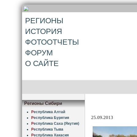
РЕГИОНЫ
ИСТОРИЯ
ФОТООТЧЕТЫ
ФОРУМ
О САЙТЕ
Регионы Сибири
Р
еспублика Алтай
25.09.2013
Р
еспублика Бурятия
Р
еспублика Саха (Якутия)
Р
еспублика Тыва
Р
еспублика Хакасия