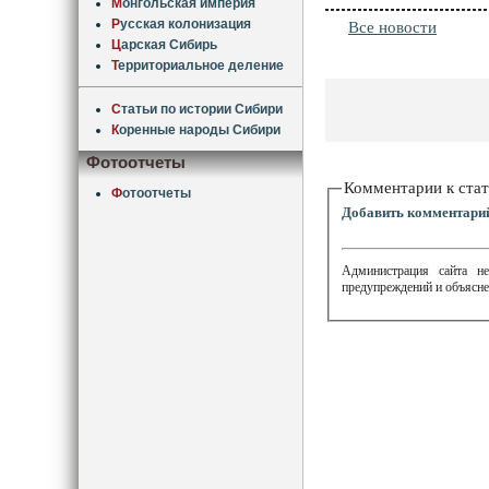
М
онгольская империя
Р
усская колонизация
Все новости
Ц
арская Сибирь
Т
ерриториальное деление
С
татьи по истории Сибири
К
оренные народы Сибири
Фотоотчеты
Комментарии к стат
Ф
отоотчеты
Добавить комментари
Администрация сайта не
предупреждений и объясне