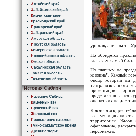
А
лтайский край
З
абайкальский край
К
амчатский край
К
расноярский край
П
риморский край
Х
абаровский край
А
мурская область
И
ркутская область
урожая, а открытие У
К
емеровская область
Не обойдется праздни
Н
овосибирская область
вызывает самый большо
О
мская область
С
ахалинская область
Но главным на празд
Т
омская область
корзина". Каждый гор
Т
юменская область
овощ, который им д
театрализованного к
История Сибири
презентации - ориги
представленные конку
Н
азвание Сибирь
оценить их по достоин
К
аменный век
Б
ронзовый век
Кроме этого, республи
Ж
елезный век
где муниципалитеты
П
ереселение народов
территориях. Жюри б
Г
унно-сарматское время
оформление, раскрыти
персонажей.
Д
ревние тюрки