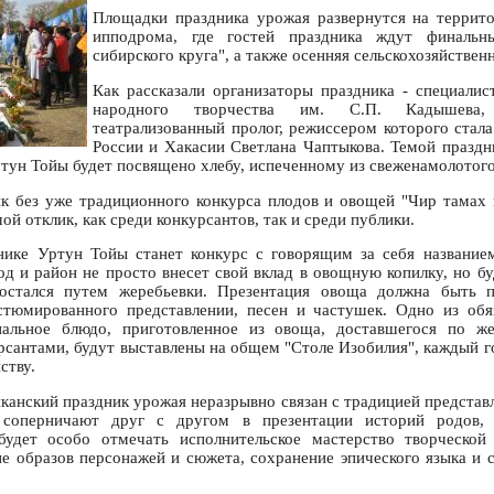
Площадки праздника урожая развернутся на террито
ипподрома, где гостей праздника ждут финальн
сибирского круга", а также осенняя сельскохозяйствен
Как рассказали организаторы праздника - специали
народного творчества им. С.П. Кадышева,
театрализованный пролог, режиссером которого стала
России и Хакасии Светлана Чаптыкова. Темой праздн
ртун Тойы будет посвящено хлебу, испеченному из свеженамолотого
к без уже традиционного конкурса плодов и овощей "Чир тамах 
й отклик, как среди конкурсантов, так и среди публики.
нике Уртун Тойы станет конкурс с говорящим за себя название
од и район не просто внесет свой вклад в овощную копилку, но бу
остался путем жеребьевки. Презентация овоща должна быть п
остюмированного представлении, песен и частушек. Одно из обя
нальное блюдо, приготовленное из овоща, доставшегося по же
рсантами, будут выставлены на общем "Столе Изобилия", каждый г
ству.
канский праздник урожая неразрывно связан с традицией представ
 соперничают друг с другом в презентации историй родов
удет особо отмечать исполнительское мастерство творческой
е образов персонажей и сюжета, сохранение эпического языка и 