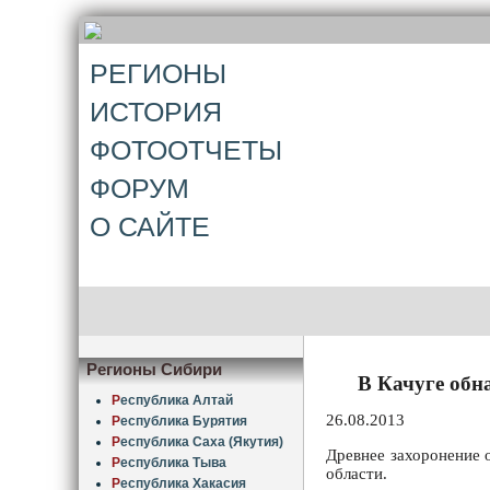
РЕГИОНЫ
ИСТОРИЯ
ФОТООТЧЕТЫ
ФОРУМ
О САЙТЕ
Регионы Сибири
В Качуге обн
Р
еспублика Алтай
26.08.2013
Р
еспублика Бурятия
Р
еспублика Саха (Якутия)
Древнее захоронение 
Р
еспублика Тыва
области.
Р
еспублика Хакасия