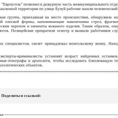
 "Евроуголь" позвонил в дежурную часть межмуниципального отд
ышленной территории по улице Булуй рабочие нашли человеческий 
вная группа, приехавшая на место происшествия, обнаружила на
ий плоской формы, напоминающие наконечники стрел, фрагме
ским черепом и элементы кожаного изделия. Таким образом, опе
логов. Полицейские прекратили осмотр и вызвали работников с
 специалистов, скелет принадлежал монгольскому воину. Нахо
ксперты-криминалисты установят возраст найденных останков
еные-этнографы и археологи, чтобы исследовать близлежащую т
хеологических объектов.
Поделиться ссылкой:
ье