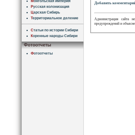
М
онгольская империя
Добавить комментари
Р
усская колонизация
Ц
арская Сибирь
Т
ерриториальное деление
Администрация сайта не
предупреждений и объясне
С
татьи по истории Сибири
К
оренные народы Сибири
Фотоотчеты
Ф
отоотчеты