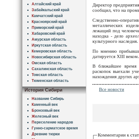
А
лтайский край
Директор предприятия
З
абайкальский край
сообщил, что на пром
К
амчатский край
Следственно-операти
К
расноярский край
металлических издел
П
риморский край
лежащий под человече
Х
абаровский край
находка - дело архео
А
мурская область
культурного наследия.
И
ркутская область
По мнению прибывших
К
емеровская область
датируется ХIII веком.
Н
овосибирская область
О
мская область
В ближайшее время э
С
ахалинская область
раскопок выехали уч
Т
омская область
нахождения других ар
Т
юменская область
Все новости
История Сибири
Н
азвание Сибирь
К
аменный век
Б
ронзовый век
Ж
елезный век
П
ереселение народов
Г
унно-сарматское время
Д
ревние тюрки
Комментарии к стат