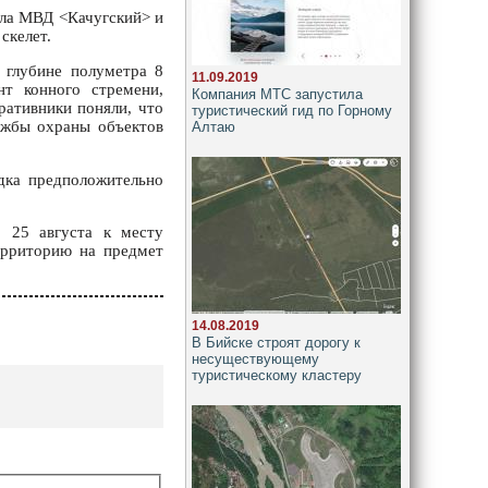
ела МВД <Качугский> и
скелет.
 глубине полуметра 8
11.09.2019
нт конного стремени,
Компания МТС запустила
ративники поняли, что
туристический гид по Горному
лужбы охраны объектов
Алтаю
дка предположительно
. 25 августа к месту
ерриторию на предмет
14.08.2019
В Бийске строят дорогу к
несуществующему
туристическому кластеру