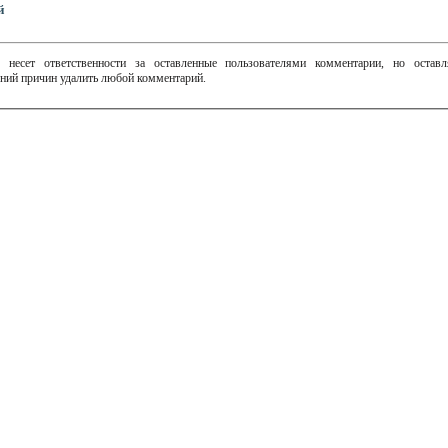
й
 несет ответственности за оставленные пользователями комментарии, но остав
ний причин удалить любой комментарий.