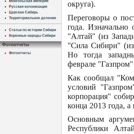
М
онгольская империя
округа).
Р
усская колонизация
Ц
арская Сибирь
Переговоры о пост
Т
ерриториальное деление
года. Изначально
С
татьи по истории Сибири
"Алтай" (из Запад
К
оренные народы Сибири
"Сила Сибири" (из
Фотоотчеты
Но тогда западн
Ф
отоотчеты
феврале "Газпром"
Как сообщал "Ком
условий "Газпром
корпорация" собир
конца 2013 года, а 
Основным аргумен
Республики Алтай