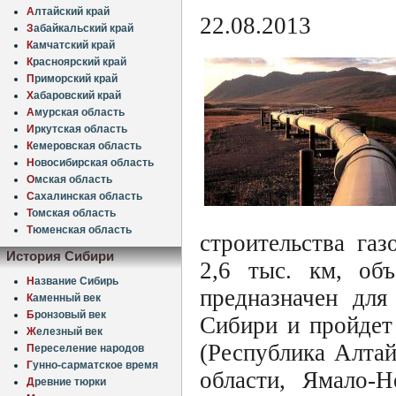
А
лтайский край
22.08.2013
З
абайкальский край
К
амчатский край
К
расноярский край
П
риморский край
Х
абаровский край
А
мурская область
И
ркутская область
К
емеровская область
Н
овосибирская область
О
мская область
С
ахалинская область
Т
омская область
Т
юменская область
строительства га
История Сибири
2,6 тыс. км, об
Н
азвание Сибирь
предназначен для
К
аменный век
Б
ронзовый век
Сибири и пройдет
Ж
елезный век
(Республика Алтай
П
ереселение народов
Г
унно-сарматское время
области, Ямало-
Д
ревние тюрки