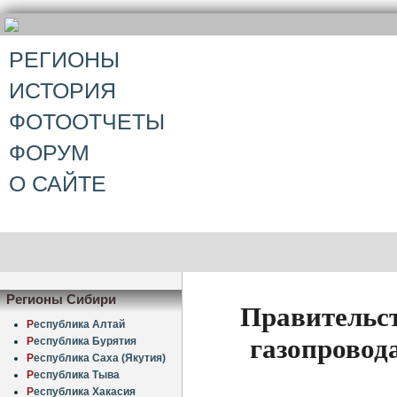
РЕГИОНЫ
ИСТОРИЯ
ФОТООТЧЕТЫ
ФОРУМ
О САЙТЕ
Регионы Сибири
Правительст
Р
еспублика Алтай
газопровод
Р
еспублика Бурятия
Р
еспублика Саха (Якутия)
Р
еспублика Тыва
Р
еспублика Хакасия