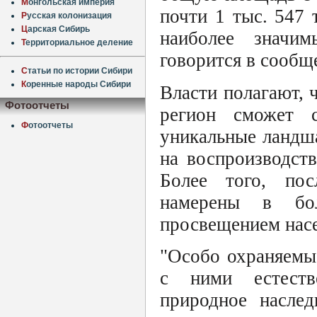
М
онгольская империя
почти 1 тыс. 547 
Р
усская колонизация
Ц
арская Сибирь
наиболее значи
Т
ерриториальное деление
говорится в сообщ
С
татьи по истории Сибири
К
оренные народы Сибири
Власти полагают,
Фотоотчеты
регион сможет с
Ф
отоотчеты
уникальные ландша
на воспроизводст
Более того, пос
намерены в бол
просвещением насе
"Особо охраняемы
с ними естеств
природное наслед