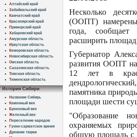
А
лтайский край
Несколько десят
З
абайкальский край
К
амчатский край
(ООПТ) намерены 
К
расноярский край
П
риморский край
года, сообщает 
Х
абаровский край
расширить площад
А
мурская область
И
ркутская область
К
емеровская область
Губернатор Алекс
Н
овосибирская область
развития ООПТ на 
О
мская область
С
ахалинская область
12 лет в крае
Т
омская область
Т
юменская область
дендрологический
История Сибири
памятника природы
Н
азвание Сибирь
площади шести су
К
аменный век
Б
ронзовый век
"Образование н
Ж
елезный век
П
ереселение народов
охраняемых прир
Г
унно-сарматское время
Д
ревние тюрки
общую площадь с 7