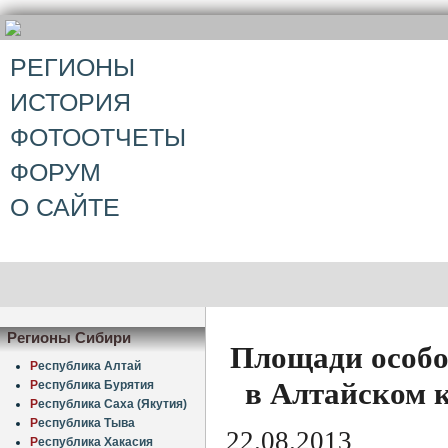
РЕГИОНЫ
ИСТОРИЯ
ФОТООТЧЕТЫ
ФОРУМ
О САЙТЕ
Регионы Сибири
Площади особо
Р
еспублика Алтай
в Алтайском к
Р
еспублика Бурятия
Р
еспублика Саха (Якутия)
Р
еспублика Тыва
22.08.2013
Р
еспублика Хакасия