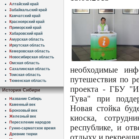
А
лтайский край
З
абайкальский край
К
амчатский край
К
расноярский край
П
риморский край
Х
абаровский край
А
мурская область
И
ркутская область
К
емеровская область
Н
овосибирская область
О
мская область
необходимые инф
С
ахалинская область
Т
омская область
путешествия по р
Т
юменская область
проекта - ГБУ "И
История Сибири
Тува" при подде
Н
азвание Сибирь
К
аменный век
Новая стойка буд
Б
ронзовый век
киоска, сотрудн
Ж
елезный век
П
ереселение народов
республике, и от
Г
унно-сарматское время
Д
ревние тюрки
отдыху и рекреаци