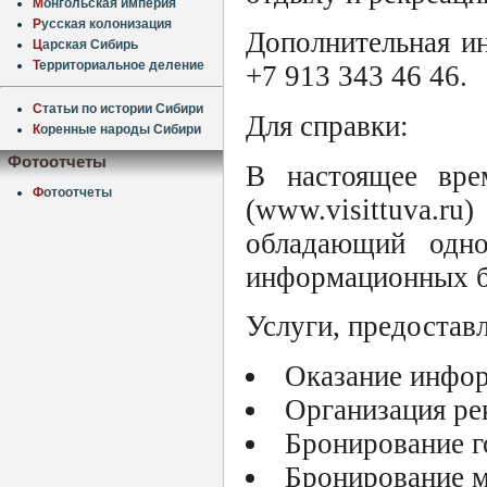
М
онгольская империя
Р
усская колонизация
Дополнительная и
Ц
арская Сибирь
Т
ерриториальное деление
+7 913 343 46 46.
С
татьи по истории Сибири
Для справки:
К
оренные народы Сибири
Фотоотчеты
В настоящее вре
Ф
отоотчеты
(www.visittuva.r
обладающий одн
информационных ба
Услуги, предоста
Оказание инфор
Организация ре
Бронирование г
Бронирование м