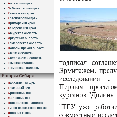
А
лтайский край
З
абайкальский край
К
амчатский край
К
расноярский край
П
риморский край
Х
абаровский край
А
мурская область
И
ркутская область
К
емеровская область
Н
овосибирская область
О
мская область
С
ахалинская область
подписал соглаше
Т
омская область
Т
юменская область
Эрмитажем, преду
История Сибири
исследования с 
Н
азвание Сибирь
Первым проектом
К
аменный век
курганов "Долины 
Б
ронзовый век
Ж
елезный век
П
ереселение народов
"ТГУ уже работае
Г
унно-сарматское время
Д
ревние тюрки
совместные иссле