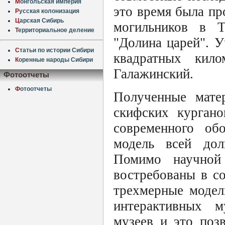
М
онгольская империя
это время была пр
Р
усская колонизация
Ц
арская Сибирь
могильников в Т
Т
ерриториальное деление
"Долина царей". 
С
татьи по истории Сибири
квадратных кил
К
оренные народы Сибири
Галажинский.
Фотоотчеты
Ф
отоотчеты
Полученные мате
скифских курган
современного об
модель всей дол
Помимо научной 
востребованы в с
трехмерные модел
интерактивных м
музеев и это поз