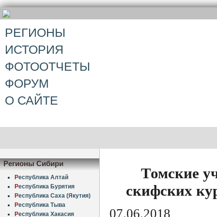
РЕГИОНЫ
ИСТОРИЯ
ФОТООТЧЕТЫ
ФОРУМ
О САЙТЕ
Регионы Сибири
Томские у
Р
еспублика Алтай
скифских ку
Р
еспублика Бурятия
Р
еспублика Саха (Якутия)
Р
еспублика Тыва
07.06.2018
Р
еспублика Хакасия