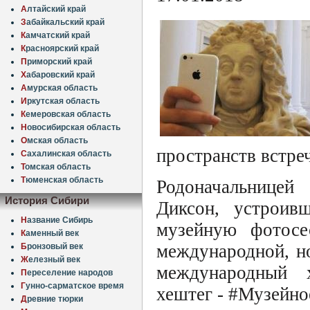
А
лтайский край
З
абайкальский край
К
амчатский край
К
расноярский край
П
риморский край
Х
абаровский край
А
мурская область
И
ркутская область
К
емеровская область
Н
овосибирская область
О
мская область
пространств встре
С
ахалинская область
Т
омская область
Т
юменская область
Родоначальницей
История Сибири
Диксон, устроив
Н
азвание Сибирь
музейную фотосе
К
аменный век
международной, но
Б
ронзовый век
Ж
елезный век
международный х
П
ереселение народов
Г
унно-сарматское время
хештег - #Музейн
Д
ревние тюрки