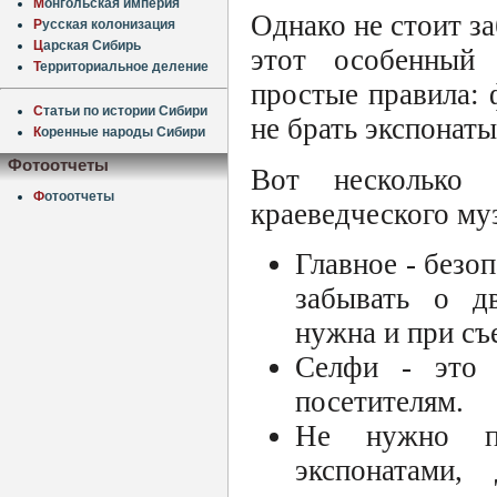
М
онгольская империя
Однако не стоит з
Р
усская колонизация
Ц
арская Сибирь
этот особенный 
Т
ерриториальное деление
простые правила: 
С
татьи по истории Сибири
не брать экспонаты
К
оренные народы Сибири
Фотоотчеты
Вот несколько 
Ф
отоотчеты
краеведческого му
Главное - безо
забывать о д
нужна и при съ
Селфи - это 
посетителям.
Не нужно пе
экспонатами