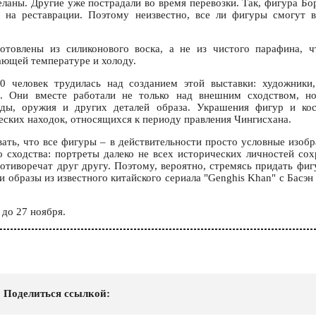
ланы. Другие уже пострадали во время перевозки. Так, фигура Бо
я на реставрации. Поэтому неизвестно, все ли фигуры смогут 
отовлены из силиконового воска, а не из чистого парафина, 
ющей температуре и холоду.
0 человек трудилась над созданием этой выставки: художники,
и. Они вместе работали не только над внешним сходством, н
жды, оружия и других деталей образа. Украшения фигур и ко
еских находок, относящихся к периоду правления Чингисхана.
вать, что все фигуры – в действительности просто условные изобр
о сходства: портреты далеко не всех исторических личностей сохр
ротиворечат друг другу. Поэтому, вероятно, стремясь придать фиг
и образы из известного китайского сериала "Genghis Khan" с Басэн
 до 27 ноября.
Поделиться ссылкой: