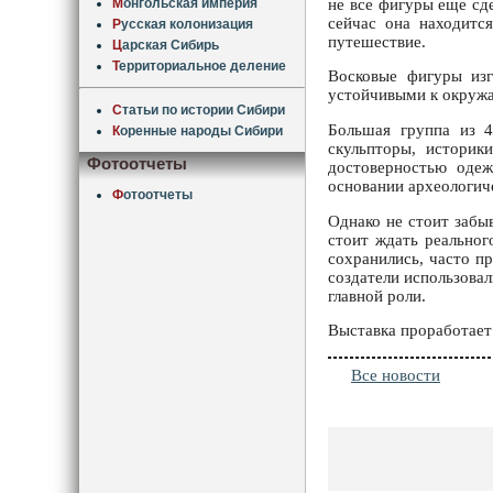
не все фигуры еще сде
М
онгольская империя
сейчас она находитс
Р
усская колонизация
путешествие.
Ц
арская Сибирь
Т
ерриториальное деление
Восковые фигуры изг
устойчивыми к окружа
С
татьи по истории Сибири
Большая группа из 4
К
оренные народы Сибири
скульпторы, историк
Фотоотчеты
достоверностью оде
основании археологич
Ф
отоотчеты
Однако не стоит забы
стоит ждать реальног
сохранились, часто п
создатели использовал
главной роли.
Выставка проработает
Все новости