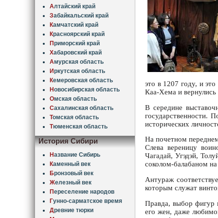
А
лтайский край
З
абайкальский край
К
амчатский край
К
расноярский край
П
риморский край
Х
абаровский край
А
мурская область
И
ркутская область
К
емеровская область
это в 1207 году, и эт
Н
овосибирская область
Каа-Хема и вернулись
О
мская область
В середине выставочн
С
ахалинская область
государственности. П
Т
омская область
исторических личност
Т
юменская область
На почетном переднем
История Сибири
Слева вереницу воин
Н
азвание Сибирь
Чагадай, Угэдэй, Тол
соколом-балабаном на
К
аменный век
Б
ронзовый век
Антураж соответствуе
Ж
елезный век
которым служат винтов
П
ереселение народов
Г
унно-сарматское время
Правда, выбор фигур 
Д
ревние тюрки
его жен, даже любимо