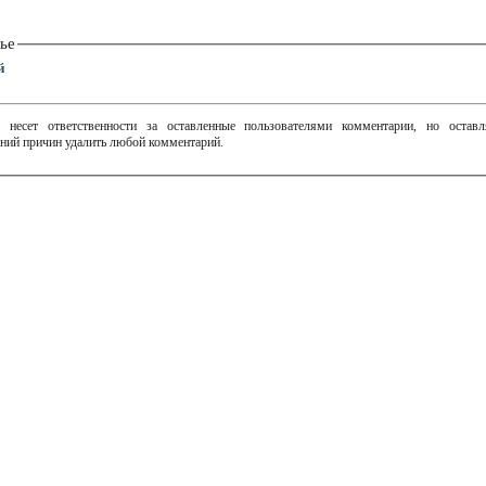
ье
й
 несет ответственности за оставленные пользователями комментарии, но остав
ний причин удалить любой комментарий.