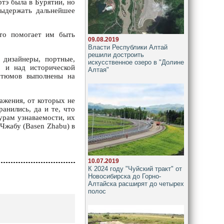
ртэ была в Бурятии, но
выдержать дальнейшее
что помогает им быть
09.08.2019
Власти Республики Алтай
решили достроить
 дизайнеры, портные,
искусственное озеро в "Долине
о и над исторической
Алтая"
стюмов выполнены на
ажения, от которых не
анились, да и те, что
урам узнаваемости, их
 Чжабу (Basen Zhabu) в
10.07.2019
К 2024 году "Чуйский тракт" от
Новосибирска до Горно-
Алтайска расширят до четырех
полос