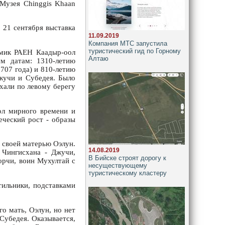
 Музея Chinggis Khaan
 21 сентября выставка
11.09.2019
Компания МТС запустила
туристический гид по Горному
емик РАЕН Каадыр-оол
Алтаю
ум датам: 1310-летию
 707 года) и 810-летию
жучи и Субедея. Было
ехали по левому берегу
вол мирного времени и
еческий рост - образы
 своей матерью Оэлун.
14.08.2019
 Чингисхана - Джучи,
В Бийске строят дорогу к
орчи, воин Мухултай с
несуществующему
туристическому кластеру
тильники, подставками
о мать, Оэлун, но нет
Субедея. Оказывается,