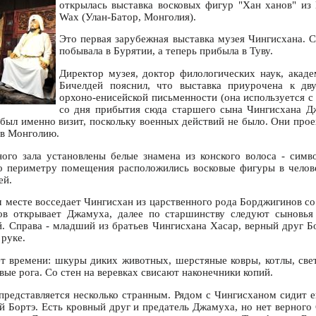
открылась выставка восковых фигур "Хан ханов" из
Wax (Улан-Батор, Монголия).
Это первая зарубежная выставка музея Чингисхана. С
побывала в Бурятии, а теперь прибыла в Туву.
Директор музея, доктор филологических наук, акад
Бичелдей пояснил, что выставка приурочена к дв
орхоно-енисейской письменности (она используется с
со дня прибытия сюда старшего сына Чингисхана Д
о был именно визит, поскольку военных действий не было. Они про
 в Монголию.
ого зала установлены белые знамена из конского волоса - сим
о периметру помещения расположились восковые фигуры в челов
ей.
 месте восседает Чингисхан из царственного рода Борджигинов со
ов открывает Джамуха, далее по старшинству следуют сыновья
уй. Справа - младший из братьев Чингисхана Хасар, верный друг Б
 руке.
т времени: шкуры диких животных, шерстяные ковры, котлы, све
ые рога. Со стен на веревках свисают наконечники копий.
представляется несколько странным. Рядом с Чингисханом сидит ег
й Бортэ. Есть кровный друг и предатель Джамуха, но нет верного 