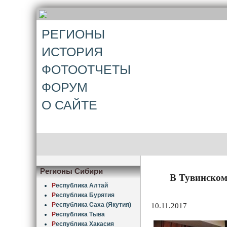
РЕГИОНЫ
ИСТОРИЯ
ФОТООТЧЕТЫ
ФОРУМ
О САЙТЕ
Регионы Сибири
В Тувинском
Р
еспублика Алтай
Р
еспублика Бурятия
Р
еспублика Саха (Якутия)
10.11.2017
Р
еспублика Тыва
Р
еспублика Хакасия