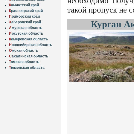
необходимо получ
К
амчатский край
такой пропуск не с
К
расноярский край
П
риморский край
Курган Ак
Х
абаровский край
А
мурская область
И
ркутская область
К
емеровская область
Н
овосибирская область
О
мская область
С
ахалинская область
Т
омская область
Т
юменская область