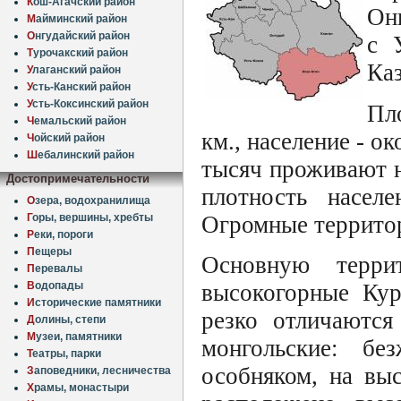
К
ош-Агачский район
Онг
М
айминский район
О
нгудайский район
с 
Т
урочакский район
Ка
У
лаганский район
У
сть-Канский район
У
сть-Коксинский район
Пл
Ч
емальский район
км., население - о
Ч
ойский район
Ш
ебалинский район
тысяч проживают н
Достопримечательности
плотность насел
О
зера, водохранилища
Огромные территор
Г
оры, вершины, хребты
Р
еки, пороги
П
ещеры
Основную терри
П
еревалы
В
одопады
высокогорные Кур
И
сторические памятники
резко отличаются
Д
олины, степи
М
узеи, памятники
монгольские: бе
Т
еатры, парки
особняком, на вы
З
аповедники, лесничества
Х
рамы, монастыри