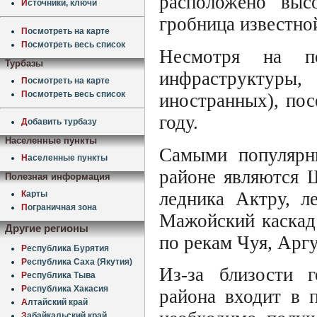
расположено выс
И
сточники, ключи
гробница известно
П
осмотреть на карте
П
осмотреть весь список
Несмотря на по
Турбазы
инфраструктуры
П
осмотреть на карте
П
осмотреть весь список
иностранных), пос
году.
Д
обавить турбазу
Населенные пункты
Самыми популярн
Н
аселенные пункты
районе являются 
Полезная информация
ледника Актру, 
К
арты
П
ограничная зона
Мажойский каскад
Другие регионы
по рекам Чуя, Арг
Р
еспублика Бурятия
Р
еспублика Саха (Якутия)
Из-за близости 
Р
еспублика Тыва
Р
еспублика Хакасия
района входит в 
А
лтайский край
З
абайкальский край