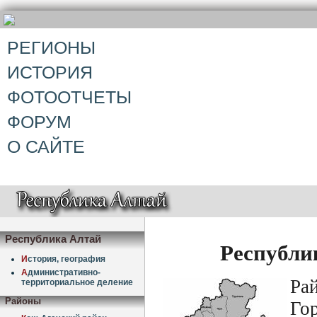
РЕГИОНЫ
ИСТОРИЯ
ФОТООТЧЕТЫ
ФОРУМ
О САЙТЕ
Республика Алтай
Республи
И
стория, география
А
дминистративно-
Ра
территориальное деление
Районы
Го