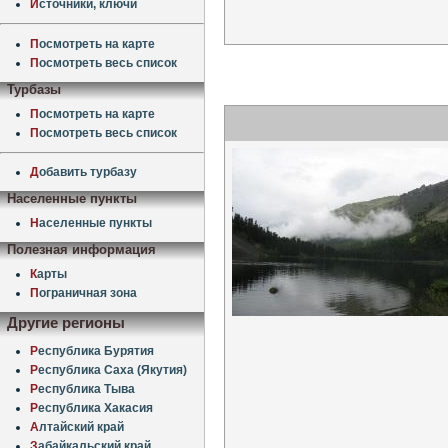
И
сточники, ключи
П
осмотреть на карте
П
осмотреть весь список
Турбазы
П
осмотреть на карте
П
осмотреть весь список
Д
обавить турбазу
Населенные пункты
Н
аселенные пункты
Полезная информация
К
арты
П
ограничная зона
Другие регионы
Р
еспублика Бурятия
Р
еспублика Саха (Якутия)
Р
еспублика Тыва
Р
еспублика Хакасия
А
лтайский край
З
абайкальский край