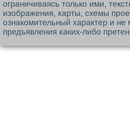
ограничиваясь только ими, текс
изображения, карты, схемы прое
ознакомительный характер и не 
предъявления каких-либо претен