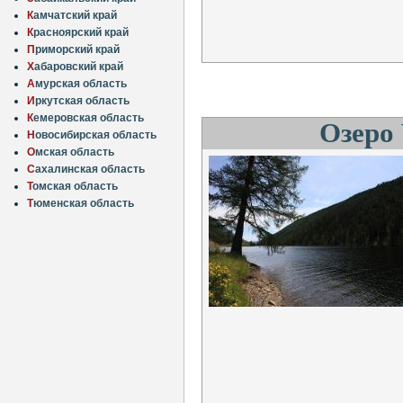
К
амчатский край
К
расноярский край
П
риморский край
Х
абаровский край
А
мурская область
И
ркутская область
К
емеровская область
Озеро 
Н
овосибирская область
О
мская область
С
ахалинская область
Т
омская область
Т
юменская область