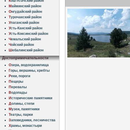
К
ош-Агачский район
М
айминский район
О
нгудайский район
Т
урочакский район
У
лаганский район
У
сть-Канский район
У
сть-Коксинский район
Ч
емальский район
Ч
ойский район
Ш
ебалинский район
Достопримечательности
О
зера, водохранилища
Г
оры, вершины, хребты
Р
еки, пороги
П
ещеры
П
еревалы
В
одопады
И
сторические памятники
Д
олины, степи
М
узеи, памятники
Т
еатры, парки
З
аповедники, лесничества
Х
рамы, монастыри