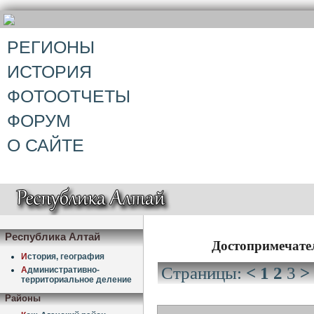
РЕГИОНЫ
ИСТОРИЯ
ФОТООТЧЕТЫ
ФОРУМ
О САЙТЕ
Республика Алтай
Достопримечате
И
стория, география
Страницы:
<
1
2
3
>
А
дминистративно-
территориальное деление
Районы