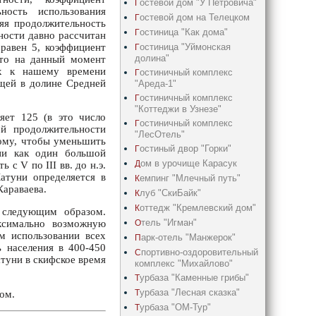
остевой дом "У Петровича"
Г
ность использования
остевой дом на Телецком
Г
яя продолжительность
остиница "Как дома"
Г
ности давно рассчитан
остиница "Уймонская
 равен 5, коэффициент
Г
долина"
что на данный момент
ых к нашему времени
остиничный комплекс
Г
ещей в долине Средней
"Ареда-1"
остиничный комплекс
Г
"Коттеджи в Узнезе"
яет 125 (в это число
остиничный комплекс
Г
й продолжительности
"ЛесОтель"
тому, чтобы уменьшить
остиный двор "Горки"
Г
ни как один большой
ом в урочище Карасук
Д
с V по III вв. до н.э.
атуни определяется в
емпинг "Млечный путь"
К
Караваева.
луб "СкиБайк"
К
оттедж "Кремлевский дом"
К
 следующим образом.
тель "Игман"
О
аксимально возможную
м использовании всех
арк-отель "Манжерок"
П
ь населения в 400-450
портивно-оздоровительный
С
атуни в скифское время
комплекс "Михайлово"
урбаза "Каменные грибы"
Т
урбаза "Лесная сказка"
Т
ом.
урбаза "ОМ-Тур"
Т