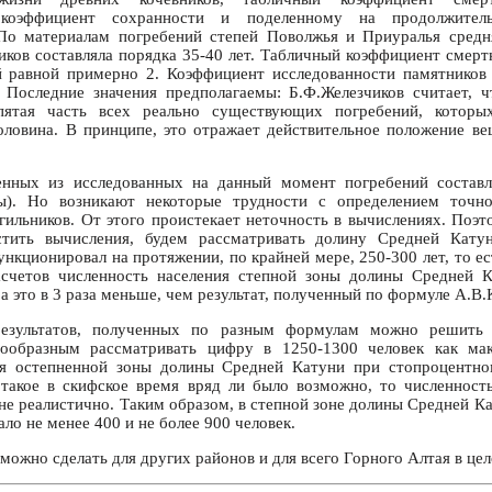
, коэффициент сохранности и поделенному на продолжитель
 По материалам погребений степей Поволжья и Приуралья средн
иков составляла порядка 35-40 лет. Табличный коэффициент смерт
й равной примерно 2. Коэффициент исследованности памятников
. Последние значения предполагаемы: Б.Ф.Железчиков считает, 
 пятая часть всех реально существующих погребений, котор
оловина. В принципе, это отражает действительное положение в
нных из исследованных на данный момент погребений составл
ы). Но возникают некоторые трудности с определением точно
ильников. От этого проистекает неточность в вычислениях. Поэ
стить вычисления, будем рассматривать долину Средней Кату
нкционировал на протяжении, по крайней мере, 250-300 лет, то есть 
расчетов численность населения степной зоны долины Средней К
 а это в 3 раза меньше, чем результат, полученный по формуле А.В.
езультатов, полученных по разным формулам можно решить
сообразным рассматривать цифру в 1250-1300 человек как м
ия остепненной зоны долины Средней Катуни при стопроцентно
такое в скифское время вряд ли было возможно, то численност
не реалистично. Таким образом, в степной зоне долины Средней К
о не менее 400 и не более 900 человек.
ожно сделать для других районов и для всего Горного Алтая в цел