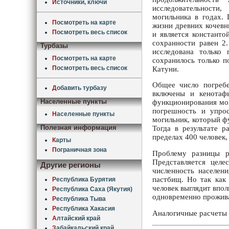
И
сточники, ключи
исследовательности
могильника в годах.
П
осмотреть на карте
жизни древних кочевн
П
осмотреть весь список
и является константо
сохранности равен 2
Турбазы
исследована только
П
осмотреть на карте
сохранилось только п
П
осмотреть весь список
Катуни.
Общее число погребе
Д
обавить турбазу
включены и кенотаф
Населенные пункты
функционирования мог
погрешность и упро
Н
аселенные пункты
могильник, который фу
Полезная информация
Тогда в результате 
пределах 400 человек,
К
арты
П
ограничная зона
Проблему разницы р
Представляется целе
Другие регионы
численность населен
пастбищ. Но так как 
Р
еспублика Бурятия
человек выглядит впол
Р
еспублика Саха (Якутия)
одновременно проживал
Р
еспублика Тыва
Р
еспублика Хакасия
Аналогичные расчеты м
А
лтайский край
З
абайкальский край