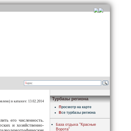
Турбазы региона
лено) в каталоге: 13.02.2014
П
росмотр на карте
В
се турбазы региона
лить его численность.
аза отдыха "Красные
Б
еских и хозяйственно-
Ворота"
палеодемографические