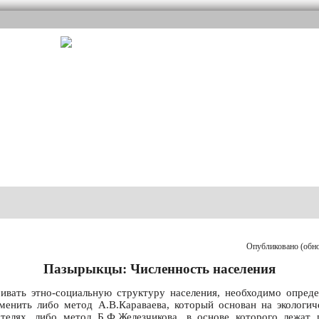
Опубликовано (обнов
Пазырыкцы: Численность населения
вать этно-социальную структуру населения, необходимо опреде
енить либо метод А.В.Караваева, который основан на экологич
ателях, либо метод Б.Ф.Железчикова, в основе которого лежат 