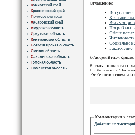
Оглавление:
К
амчатский край
К
расноярский край
Вступление
П
риморский край
Кто такие п
Х
абаровский край
Взаимопрони
Погребальны
А
мурская область
Облик пазыр
И
ркутская область
Численность
К
емеровская область
Социальное 
Н
овосибирская область
Заключение
О
мская область
С
ахалинская область
© Авторский текст: Кузнецо
Т
омская область
В статье использованы м
Т
юменская область
П.К.Дашковского "Погреба
"Особенности костюма пазыр
Комментарии к стат
Добавить комментари