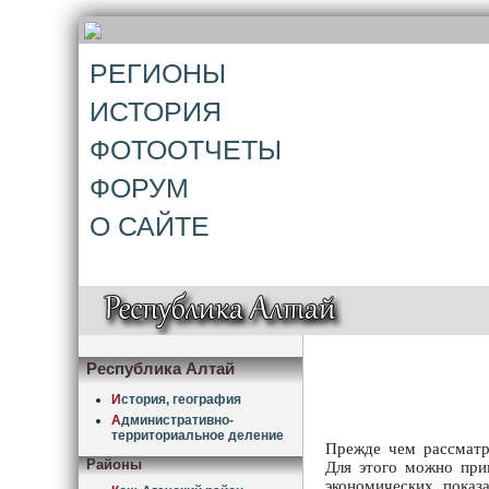
РЕГИОНЫ
ИСТОРИЯ
ФОТООТЧЕТЫ
ФОРУМ
О САЙТЕ
Республика Алтай
И
стория, география
А
дминистративно-
территориальное деление
Прежде чем рассматри
Районы
Для этого можно прим
экономических показ