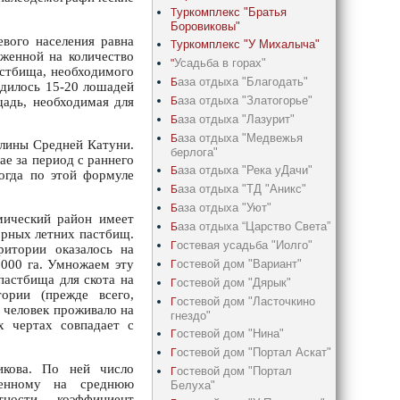
уркомплекс "Братья
Т
Боровиковы"
евого населения равна
уркомплекс "У Михалыча"
Т
женной на количество
Усадьба в горах"
"
астбища, необходимого
аза отдыха "Благодать"
Б
одилось 15-20 лошадей
аза отдыха "Златогорье"
Б
щадь, необходимая для
аза отдыха "Лазурит"
Б
аза отдыха "Медвежья
Б
олины Средней Катуни.
берлога"
ае за период с раннего
аза отдыха "Река уДачи"
Б
Тогда по этой формуле
аза отдыха "ТД "Аникс"
Б
аза отдыха "Уют"
Б
мический район имеет
аза отдыха “Царство Света”
Б
орных летних пастбищ.
остевая усадьба "Иолго"
Г
ритории оказалось на
остевой дом "Вариант"
0000 га. Умножаем эту
Г
пастбища для скота на
остевой дом "Дярык"
Г
тории (прежде всего,
остевой дом "Ласточкино
Г
 человек проживало на
гнездо"
х чертах совпадает с
остевой дом "Нина"
Г
остевой дом "Портал Аскат"
Г
икова. По ней число
остевой дом "Портал
Г
женному на среднюю
Белуха"
ности, коэффициент