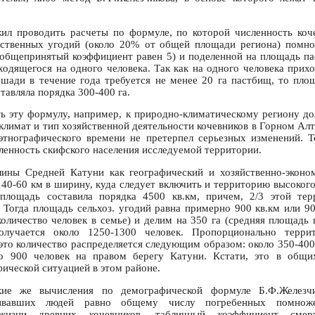
ил проводить расчеты по формуле, по которой численность коч
йственных угодий (около 20% от общей площади региона) помно
т общепринятый коэффициент равен 5) и поделенной на площадь п
иходящегося на одного человека. Так как на одного человека прих
ошади в течение года требуется не менее 20 га пастбищ, то пло
ставляла порядка 300-400 га.
 эту формулу, например, к природно-климатическому региону д
климат и тип хозяйственной деятельности кочевников в Горном Алт
этнографического времени не претерпел серьезных изменений. 
ленность скифского населения исследуемой территории.
лины Средней Катуни как географический и хозяйственно-эконо
и 40-60 км в ширину, куда следует включить и территорию высоког
площадь составила порядка 4500 кв.км, причем, 2/3 этой тер
 Тогда площадь сельхоз. угодий равна примерно 900 кв.км или 9
количество человек в семье) и делим на 350 га (средняя площадь 
олучается около 1250-1300 человек. Пропорционально терри
это количество распределяется следующим образом: около 350-400
о 900 человек на правом берегу Катуни. Кстати, это в общи
ической ситуацией в этом районе.
кие же вычисления по демографической формуле Б.Ф.Железч
ивавших людей равно общему числу погребенных помно
 жизни древних кочевников, табличный коэффициент смерт