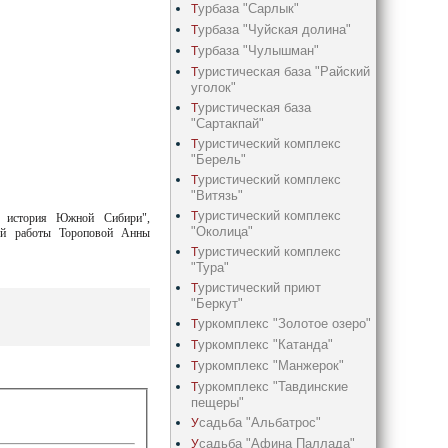
урбаза "Сарлык"
Т
урбаза "Чуйская долина"
Т
урбаза "Чулышман"
Т
уристическая база "Райский
Т
уголок"
уристическая база
Т
"Сартакпай"
уристический комплекс
Т
"Берель"
уристический комплекс
Т
"Витязь"
уристический комплекс
Т
я история Южной Сибири",
"Околица"
кой работы Тороповой Анны
уристический комплекс
Т
"Тура"
уристический приют
Т
"Беркут"
уркомплекс "Золотое озеро"
Т
уркомплекс "Катанда"
Т
уркомплекс "Манжерок"
Т
уркомплекс "Тавдинские
Т
пещеры"
садьба "Альбатрос"
У
садьба "Афина Паллада"
У