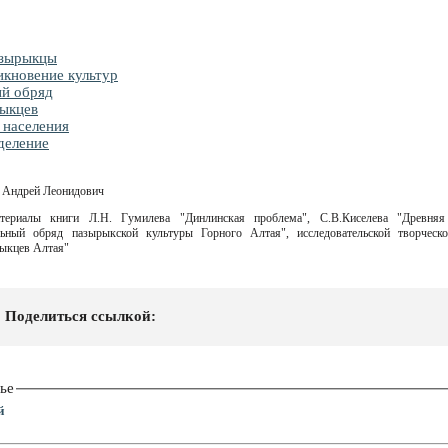
азырыкцы
кновение культур
й обряд
ыкцев
 населения
деление
в Андрей Леонидович
атериалы книги Л.Н. Гумилева "Динлинская проблема", С.В.Киселева "Древня
льный обряд пазырыкской культуры Горного Алтая", исследовательской творчес
ыкцев Алтая"
Поделиться ссылкой:
ье
й