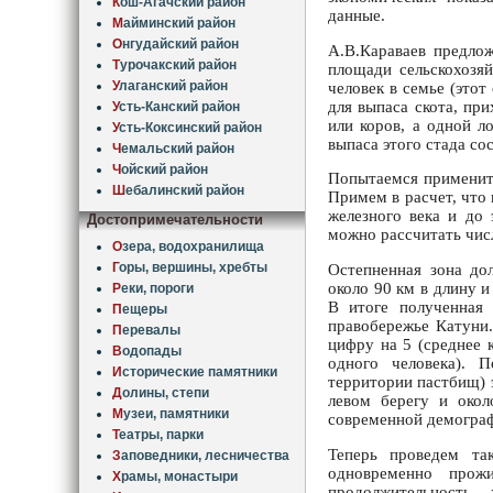
К
ош-Агачский район
данные.
М
айминский район
О
нгудайский район
А.В.Караваев предлож
Т
урочакский район
площади сельскохозя
У
лаганский район
человек в семье (это
для выпаса скота, пр
У
сть-Канский район
или коров, а одной л
У
сть-Коксинский район
выпаса этого стада со
Ч
емальский район
Ч
ойский район
Попытаемся применить
Ш
ебалинский район
Примем в расчет, что 
железного века и до 
Достопримечательности
можно рассчитать чис
О
зера, водохранилища
Г
оры, вершины, хребты
Остепненная зона до
около 90 км в длину 
Р
еки, пороги
В итоге полученная 
П
ещеры
правобережье Катуни.
П
еревалы
цифру на 5 (среднее 
В
одопады
одного человека). П
И
сторические памятники
территории пастбищ) 
Д
олины, степи
левом берегу и окол
М
узеи, памятники
современной демограф
Т
еатры, парки
Теперь проведем та
З
аповедники, лесничества
одновременно прож
Х
рамы, монастыри
продолжительность