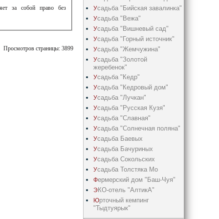
садьба "Бийская завалинка"
ляет за собой право без
У
садьба "Вежа"
У
садьба "Вишневый сад"
У
садьба "Горный источник"
У
Просмотров страницы: 3899
садьба "Жемчужина"
У
садьба "Золотой
У
жеребенок"
садьба "Кедр"
У
садьба "Кедрoвый дом"
У
садьба "Лучкан"
У
садьба "Русская Кузя"
У
садьба "Славная"
У
садьба "Солнечная поляна"
У
садьба Баевых
У
садьба Бачуриных
У
садьба Сокольских
У
садьба Толстяка Мо
У
ермерский дом "Баш-Чуя"
Ф
КО-отель "АлтикА"
Э
рточный кемпинг
Ю
"Тыдтуярык"