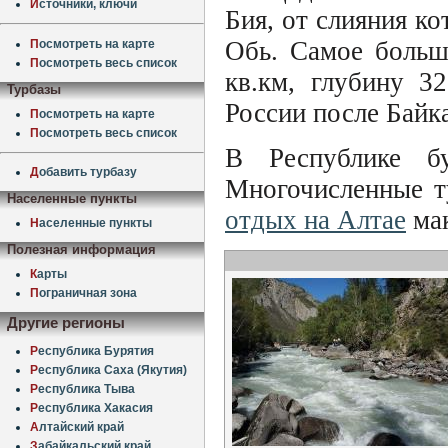
И
сточники, ключи
Бия, от слияния к
Обь. Самое больш
П
осмотреть на карте
П
осмотреть весь список
кв.км, глубину 3
Турбазы
России после Байка
П
осмотреть на карте
П
осмотреть весь список
В Республике бу
Д
обавить турбазу
Многочисленные т
Населенные пункты
отдых на Алтае
мак
Н
аселенные пункты
Полезная информация
К
арты
П
ограничная зона
Другие регионы
Р
еспублика Бурятия
Р
еспублика Саха (Якутия)
Р
еспублика Тыва
Р
еспублика Хакасия
А
лтайский край
З
абайкальский край