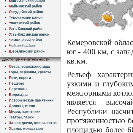
К
ош-Агачский район
М
айминский район
О
нгудайский район
Т
урочакский район
У
лаганский район
У
сть-Канский район
У
сть-Коксинский район
Ч
емальский район
Кемеровской облас
Ч
ойский район
юг - 400 км, с зап
Ш
ебалинский район
кв.км.
Достопримечательности
О
зера, водохранилища
Рельеф характери
Г
оры, вершины, хребты
Р
еки, пороги
узкими и глубоки
П
ещеры
П
еревалы
межгорными котлов
В
одопады
является высоч
И
сторические памятники
Д
олины, степи
Республики насчи
М
узеи, памятники
Т
еатры, парки
протяженностью бо
З
аповедники, лесничества
площадью более 60
Х
рамы, монастыри