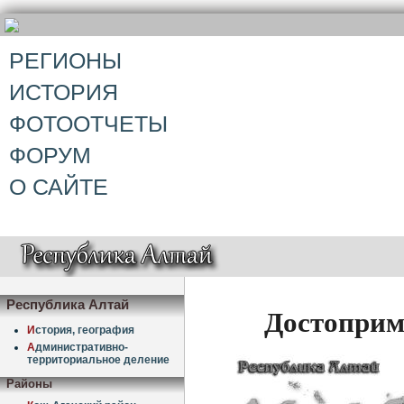
РЕГИОНЫ
ИСТОРИЯ
ФОТООТЧЕТЫ
ФОРУМ
О САЙТЕ
Республика Алтай
Достоприм
И
стория, география
А
дминистративно-
территориальное деление
Районы