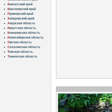
К
амчатский край
К
расноярский край
П
риморский край
Х
абаровский край
А
мурская область
И
ркутская область
К
емеровская область
Н
овосибирская область
О
мская область
С
ахалинская область
Т
омская область
Т
юменская область