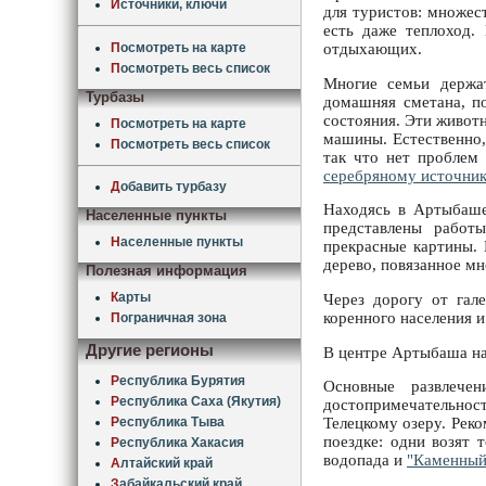
И
сточники, ключи
для туристов: множест
есть даже теплоход.
П
осмотреть на карте
отдыхающих.
П
осмотреть весь список
Многие семьи держат
Турбазы
домашняя сметана, п
состояния. Эти живот
П
осмотреть на карте
машины. Естественно,
П
осмотреть весь список
так что нет проблем
серебряному источни
Д
обавить турбазу
Находясь в Артыбаше,
Населенные пункты
представлены работ
Н
аселенные пункты
прекрасные картины. 
дерево, повязанное м
Полезная информация
К
арты
Через дорогу от гал
коренного населения и
П
ограничная зона
Другие регионы
В центре Артыбаша н
Р
еспублика Бурятия
Основные развлече
Р
еспублика Саха (Якутия)
достопримечательност
Р
еспублика Тыва
Телецкому озеру. Рек
поездке: одни возят 
Р
еспублика Хакасия
водопада и
"Каменный
А
лтайский край
З
абайкальский край