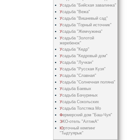
садьба "Бийская завалинка"
У
садьба "Вежа"
У
садьба "Вишневый сад"
У
садьба "Горный источник"
У
садьба "Жемчужина"
У
садьба "Золотой
У
жеребенок"
садьба "Кедр"
У
садьба "Кедрoвый дом"
У
садьба "Лучкан"
У
садьба "Русская Кузя"
У
садьба "Славная"
У
садьба "Солнечная поляна"
У
садьба Баевых
У
садьба Бачуриных
У
садьба Сокольских
У
садьба Толстяка Мо
У
ермерский дом "Баш-Чуя"
Ф
КО-отель "АлтикА"
Э
рточный кемпинг
Ю
"Тыдтуярык"