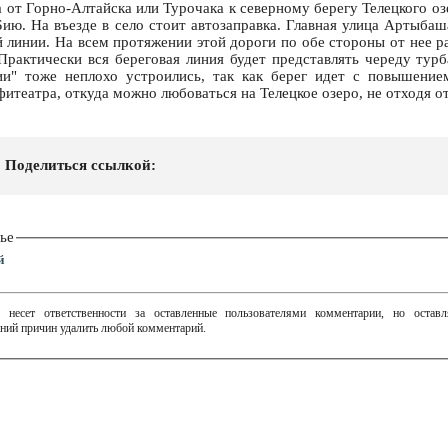
 от Горно-Алтайска или Турочака к северному берегу Телецкого оз
ию. На въезде в село стоит автозаправка. Главная улица Артыбаш
й линии. На всем протяжении этой дороги по обе стороны от нее р
Практически вся береговая линия будет представлять череду турб
ии" тоже неплохо устроились, так как берег идет с повышение
итеатра, откуда можно любоваться на Телецкое озеро, не отходя о
Поделиться ссылкой:
ье
й
 несет ответственности за оставленные пользователями комментарии, но остав
ний причин удалить любой комментарий.