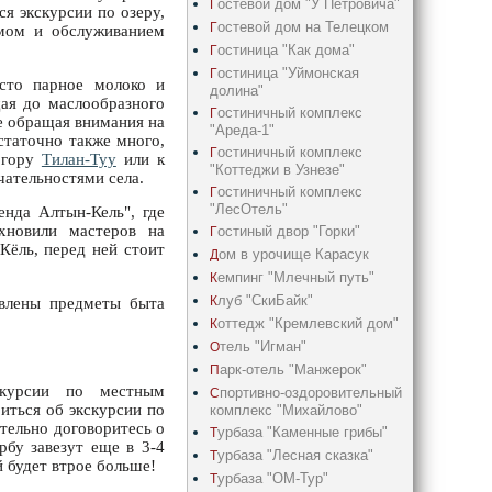
остевой дом "У Петровича"
Г
ся экскурсии по озеру,
остевой дом на Телецком
Г
емом и обслуживанием
остиница "Как дома"
Г
остиница "Уймонская
Г
асто парное молоко и
долина"
ая до маслообразного
остиничный комплекс
Г
е обращая внимания на
"Ареда-1"
статочно также много,
остиничный комплекс
Г
 гору
Тилан-Туу
или к
"Коттеджи в Узнезе"
чательностями села.
остиничный комплекс
Г
"ЛесОтель"
енда Алтын-Кель", где
хновили мастеров на
остиный двор "Горки"
Г
Кёль, перед ней стоит
ом в урочище Карасук
Д
емпинг "Млечный путь"
К
луб "СкиБайк"
К
авлены предметы быта
оттедж "Кремлевский дом"
К
тель "Игман"
О
арк-отель "Манжерок"
П
скурсии по местным
портивно-оздоровительный
С
иться об экскурсии по
комплекс "Михайлово"
тельно договоритесь о
урбаза "Каменные грибы"
Т
рбу завезут еще в 3-4
урбаза "Лесная сказка"
Т
й будет втрое больше!
урбаза "ОМ-Тур"
Т