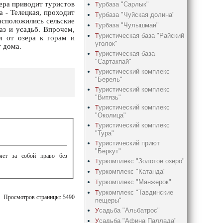
ера приводит туристов
урбаза "Сарлык"
Т
а - Телецкая, проходит
урбаза "Чуйская долина"
Т
асположились сельские
урбаза "Чулышман"
Т
аз и усадьб. Впрочем,
уристическая база "Райский
Т
м от озера к горам и
уголок"
т дома.
уристическая база
Т
"Сартакпай"
уристический комплекс
Т
"Берель"
уристический комплекс
Т
"Витязь"
уристический комплекс
Т
"Околица"
уристический комплекс
Т
"Тура"
уристический приют
Т
"Беркут"
ляет за собой право без
уркомплекс "Золотое озеро"
Т
уркомплекс "Катанда"
Т
уркомплекс "Манжерок"
Т
уркомплекс "Тавдинские
Т
Просмотров страницы: 5490
пещеры"
садьба "Альбатрос"
У
садьба "Афина Паллада"
У