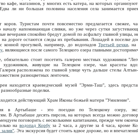
во кафе, магазинов, у многих есть катера, на которых организуют
 Едва ли ни большая половина населения села занимается при
 коров. Туристам почти повсеместно предлагается свежее, ч
о началу напоминающая сливки, но уже через сутки загустевающ
ные вечерами спокойно бредут домой по асфальту главной улицы, н
 на дороге остаются следы их пребывания. Лошадей в поселке до
 с конной прогулкой, например, до водопадов
Третьей речки
, на
ку
, являющиеся после самого Телецкого озера главными достоприме
 обязательно стоит посетить галерею местных художников "Лег
ы художников, живущие на Телецком озере, чьи красоты вдо
Галерея расположена по главной улице чуть дальше стелы Алтын-
ножеством разноцветных ленточек.
ереи находится краеведческий музей "Эрми-Таш", здесь предст
 разнообразные поделки.
аходится действующий Храм Иконы божьей матери "Умиление".
ния в Артыбаше - это поездки по Телецкому озеру, эк
ям. В Артыбаше десять пирсов, на которых всегда можно договор
омендуем поговорить с несколькими капитанами, прежде чем оконча
только на
водопад Корбу
за 2 часа, а другие за 4 часа, кроме Ко
 залив"
. Эта экскурсия будет стоить вдвое дороже, но и впечатлени