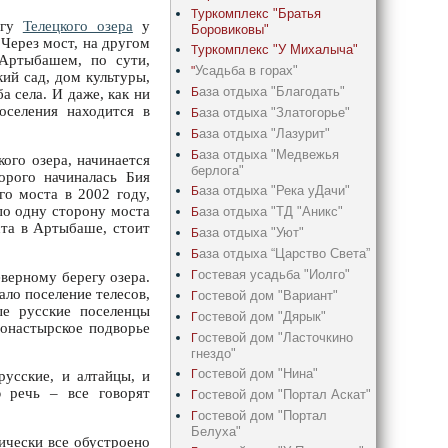
уркомплекс "Братья
Т
егу
Телецкого озера
у
Боровиковы"
 Через мост, на другом
уркомплекс "У Михалыча"
Т
Артыбашем, по сути,
Усадьба в горах"
"
кий сад, дом культуры,
аза отдыха "Благодать"
Б
ба села. И даже, как ни
оселения находится в
аза отдыха "Златогорье"
Б
аза отдыха "Лазурит"
Б
аза отдыха "Медвежья
Б
кого озера, начинается
берлога"
орого начиналась Бия
аза отдыха "Река уДачи"
Б
го моста в 2002 году,
 по одну сторону моста
аза отдыха "ТД "Аникс"
Б
ста в Артыбаше, стоит
аза отдыха "Уют"
Б
аза отдыха “Царство Света”
Б
остевая усадьба "Иолго"
Г
верному берегу озера.
ало поселение телесов,
остевой дом "Вариант"
Г
ые русские поселенцы
остевой дом "Дярык"
Г
монастырское подворье
остевой дом "Ласточкино
Г
гнездо"
остевой дом "Нина"
Г
усские, и алтайцы, и
 речь – все говорят
остевой дом "Портал Аскат"
Г
остевой дом "Портал
Г
Белуха"
ически все обустроено