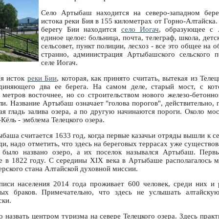
Село Артыбаш находится на северо-западном бер
истока реки Бия в 155 километрах от Горно-Алтайска.
берегу Бии находится
село Иогач
, образующее с 
единое целое: больница, почта, телеграф, школа, детс
сельсовет, пункт полиции, лесхоз - все это общее на о
странно, администрация Артыбашского сельского п
селе Иогач.
ся исток
реки Бии
, которая, как принято считать, вытекая из Телец
диняющего два ее берега. На самом деле, старый мост, с кот
 метров восточнее, но со строительством нового железо-бетонно
ли. Название Артыбаш означает "голова порогов", действительно,
ая гладь залива озера, а по другую начинаются пороги. Около мо
Кёль - эмблема Телецкого озера.
баша считается 1633 год, когда первые казачьи отряды вышли к се
и, надо отметить, что здесь на береговых террасах уже существов
было названо озеро, а их поселок назывался Артыбаш. Перв
 в 1822 году. С середины XIX века в Артыбаше располагалось 
ерского стана Алтайской духовной миссии.
иси населения 2014 года проживает 600 человек, среди них и р
ых браков. Примечательно, что здесь не услышать алтайскую
ски.
назвать центром туризма на севере Телецкого озера. Здесь практ