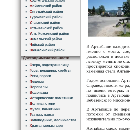
К
ош-Агачский район
М
айминский район
О
нгудайский район
Т
урочакский район
У
лаганский район
У
сть-Канский район
У
сть-Коксинский район
Ч
емальский район
Ч
ойский район
В Артыбаше находит
Ш
ебалинский район
именно с моста, сое
расположен в десятке
Достопримечательности
легенду менять не ста
О
зера, водохранилища
простирается спокойн
Г
оры, вершины, хребты
каменная стела Алтын-
Р
еки, пороги
Годом основания Арты
П
ещеры
Справедливости же рад
П
еревалы
по имени которых и 
В
одопады
появились в Артыбаше
И
сторические памятники
Кебезенского миссион
Д
олины, степи
В Артыбаше по переп
М
узеи, памятники
потомки от смешанн
Т
еатры, парки
исключительно по-рус
З
аповедники, лесничества
Х
рамы, монастыри
Артыбаш смело можно 