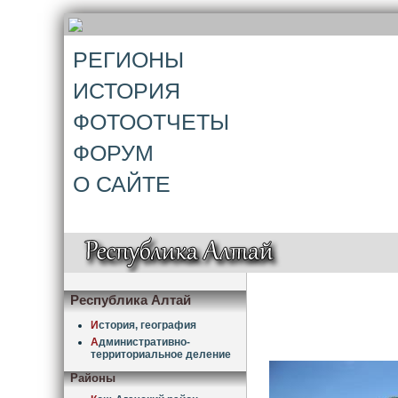
РЕГИОНЫ
ИСТОРИЯ
ФОТООТЧЕТЫ
ФОРУМ
О САЙТЕ
Республика Алтай
И
стория, география
А
дминистративно-
территориальное деление
Районы