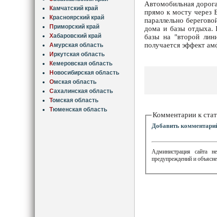
Автомобильная дорога
К
амчатский край
прямо к мосту через Б
К
расноярский край
параллельно берегово
П
риморский край
дома и базы отдыха. 
Х
абаровский край
базы на "второй лин
получается эффект амф
А
мурская область
И
ркутская область
К
емеровская область
Н
овосибирская область
О
мская область
С
ахалинская область
Т
омская область
Т
юменская область
Комментарии к стат
Добавить комментари
Администрация сайта не
предупреждений и объясне