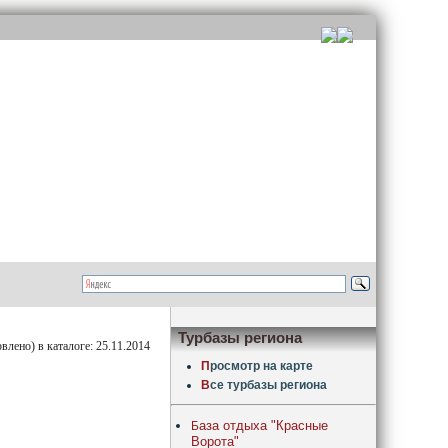
Турбазы региона
лено) в каталоге: 25.11.2014
П
росмотр на карте
В
се турбазы региона
аза отдыха "Красные
Б
Ворота"