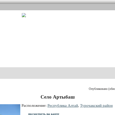
Опубликовано (обнов
Село Артыбаш
Расположение:
Республика Алтай
,
Турочакский район
посмотреть на карте