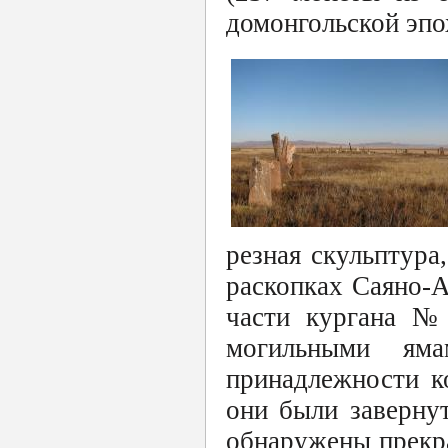
домонгольской эпо
резная скульптура
раскопках Саяно-А
части кургана №
могильными ям
принадлежности к
они были заверну
обнаружены прекр