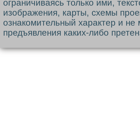
ограничиваясь только ими, текс
изображения, карты, схемы прое
ознакомительный характер и не 
предъявления каких-либо претен