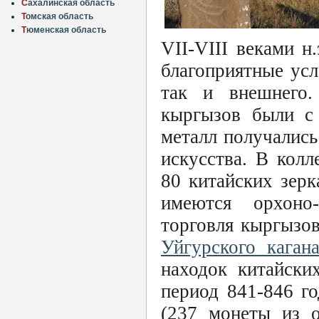
С
ахалинская область
Т
омская область
Т
юменская область
VII-VIII веками н
благоприятные усл
так и внешнего.
кыргызов были с
металл получались
искусства. В кол
80 китайских зерк
имеются орхоно
торговля кыргызов
Уйгурского кагана
находок китайски
период 841-846 г
(237 монеты из о