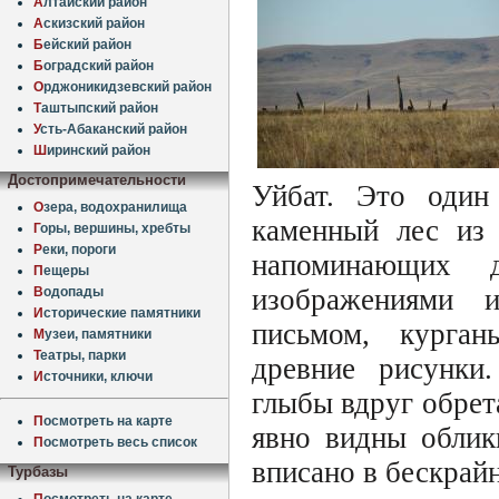
А
лтайский район
А
скизский район
Б
ейский район
Б
оградский район
О
рджоникидзевский район
Т
аштыпский район
У
сть-Абаканский район
Ш
иринский район
Достопримечательности
Уйбат. Это один
О
зера, водохранилища
каменный лес из
Г
оры, вершины, хребты
Р
еки, пороги
напоминающих 
П
ещеры
изображениями 
В
одопады
И
сторические памятники
письмом, курган
М
узеи, памятники
Т
еатры, парки
древние рисунки
И
сточники, ключи
глыбы вдруг обрет
П
осмотреть на карте
явно видны облик
П
осмотреть весь список
вписано в бескрай
Турбазы
П
осмотреть на карте