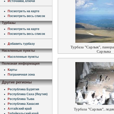
И
сточники, ключи
П
осмотреть на карте
П
осмотреть весь список
Турбазы
П
осмотреть на карте
П
осмотреть весь список
Д
обавить турбазу
Турбаза "Сарлык", панор
Населенные пункты
Сарлыка
Н
аселенные пункты
Полезная информация
К
арты
П
ограничная зона
Другие регионы
Р
еспублика Бурятия
Р
еспублика Саха (Якутия)
Р
еспублика Тыва
Р
еспублика Хакасия
А
лтайский край
Турбаза "Сарлык", ледя
З
абайкальский край