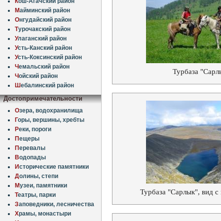
К
ош-Агачский район
М
айминский район
О
нгудайский район
Т
урочакский район
У
лаганский район
У
сть-Канский район
У
сть-Коксинский район
Ч
емальский район
Турбаза "Сарл
Ч
ойский район
Ш
ебалинский район
Достопримечательности
О
зера, водохранилища
Г
оры, вершины, хребты
Р
еки, пороги
П
ещеры
П
еревалы
В
одопады
И
сторические памятники
Д
олины, степи
М
узеи, памятники
Турбаза "Сарлык", вид с
Т
еатры, парки
З
аповедники, лесничества
Х
рамы, монастыри