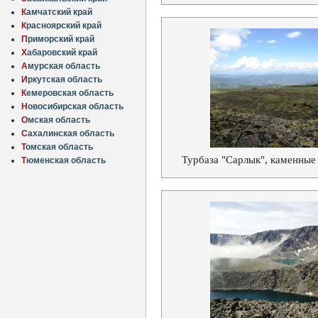
К
амчатский край
К
расноярский край
П
риморский край
Х
абаровский край
А
мурская область
И
ркутская область
К
емеровская область
Н
овосибирская область
О
мская область
С
ахалинская область
Т
омская область
Турбаза "Сарлык", каменные
Т
юменская область