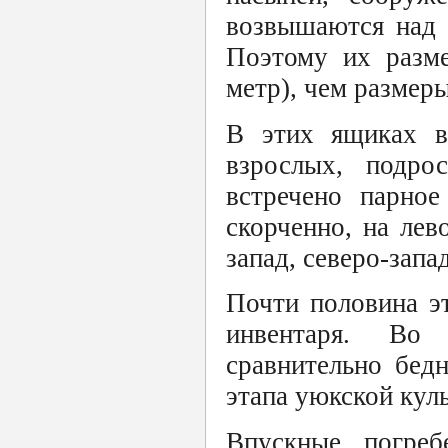
возвышаются над 
Поэтому их разме
метр), чем размер
В этих ящиках вс
взрослых, подро
встречено парное
скорченно, на лев
запад, северо-запа
Почти половина э
инвентаря. Во
сравнительно бед
этапа уюкской культ
Впускные погре