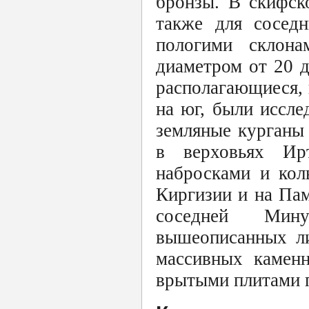
бронзы. В скифск
также для сосед
пологими склона
диаметром от 20 д
располагающиеся, 
на юг, были иссл
земляные курганы
в верховьях Ир
набросками и кол
Киргизии и на Па
соседней Мину
вышеописанных ли
массивных каменн
врытыми плитами п