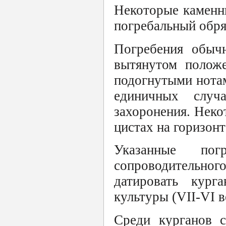
Некоторые каменн
погребальный обря
Погребения обычн
вытянутом положе
подогнутыми нотам
единичных случ
захоронения. Неко
цистах на горизонт
Указанные по
сопроводительног
датировать кур
культуры (VII-VI ве
Среди курганов с