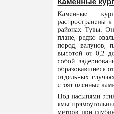
Каменные кур
Каменные кур
распространены в
районах Тувы. Он
плане, редко ова
пород, валунов, 
высотой от 0,2 д
собой задернован
образовавшиеся от
отдельных случая
стоят оленные кам
Под насыпями эти
ямы прямоугольных
метров при глуби