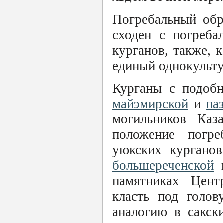
Погребальный обр
сходен с погреб
курганов, также, 
единый однокульт
Курганы с подоб
майэмирской
и
па
могильников Каз
положение погре
уюкских курганов
большереченской
памятниках Цент
класть под голов
аналогию в сакск