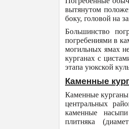
Погребенные обычн
вытянутом положен
боку, головой на з
Большинство погр
погребениями в ка
могильных ямах не
курганах с цистам
этапа уюкской куль
Каменные кур
Каменные курганы 
центральных райо
каменные насыпи
плитняка (диаме