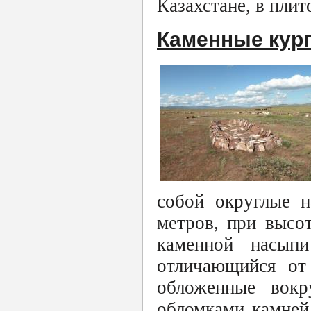
Казахстане, в пли
Каменные кург
собой округлые н
метров, при высот
каменной насып
отличающийся от 
обложенные вок
обломками камней