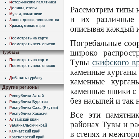
И
сторические памятники
Рассмотрим типы 
Д
олины, степи
М
узеи, памятники
и их различные 
З
аповедники, лесничества
Х
рамы, монастыри
описывая каждый и
П
осмотреть на карте
Погребальные соо
П
осмотреть весь список
широко распростр
Турбазы
П
осмотреть на карте
Тувы
скифского в
П
осмотреть весь список
каменные курганы 
Д
обавить турбазу
каменные курган
Другие регионы
каменные ящики с
Р
еспублика Алтай
без насыпей и так
Р
еспублика Бурятия
Р
еспублика Саха (Якутия)
Все эти памятник
Р
еспублика Хакасия
А
лтайский край
районах Тувы и ра
З
абайкальский край
К
амчатский край
в степях и межгор
К
расноярский край