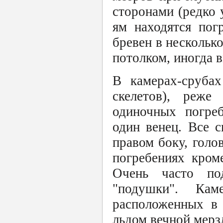
сторонами (редко 
ям находятся пог
бревен в несколько
потолком, иногда 
В камерах-сруба
скелетов), реже
одиночных погре
один венец. Все с
правом боку, голо
погребениях кром
Очень часто по
"подушки". Кам
расположенных в 
льдом вечной мерз