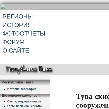
РЕГИОНЫ
ИСТОРИЯ
ФОТООТЧЕТЫ
ФОРУМ
О САЙТЕ
Республика Тыва
И
стория, география
Тува ски
Достопримечательности
О
зера, водохранилища
сооружен
Г
оры, вершины, хребты