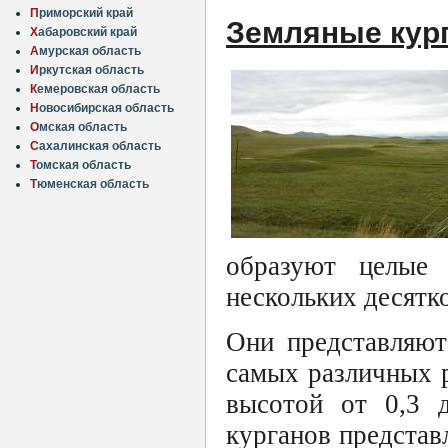
П
риморский край
Земляные кур
Х
абаровский край
А
мурская область
И
ркутская область
К
емеровская область
Н
овосибирская область
О
мская область
С
ахалинская область
Т
омская область
Т
юменская область
образуют целые
нескольких десятк
Они представляют
самых различных р
высотой от 0,3 
курганов представ