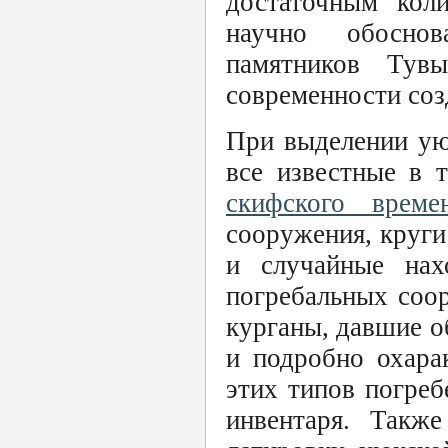
достаточным кол
научно обоснов
памятников Тув
современности соз
При выделении ую
все известные в 
скифского време
сооружения, круги
и случайные нах
погребальных соор
курганы, давшие о
и подробно охара
этих типов погреб
инвентаря. Такж