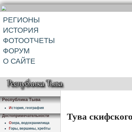
РЕГИОНЫ
ИСТОРИЯ
ФОТООТЧЕТЫ
ФОРУМ
О САЙТЕ
Республика Тыва
И
стория, география
Тува скифског
Достопримечательности
О
зера, водохранилища
Г
оры, вершины, хребты