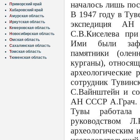
началось лишь пос
П
риморский край
Х
абаровский край
В 1947 году в Тув
А
мурская область
экспедиция АН
И
ркутская область
К
емеровская область
С.В.Киселева при
Н
овосибирская область
О
мская область
Ими были зафик
С
ахалинская область
памятники (олен
Т
омская область
Т
юменская область
курганы), относящ
археологические 
сотрудник Тувинск
С.Вайнштейн и со
АН СССР А.Грач. 
Тувы работала 
руководством Л
археологическим 