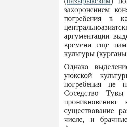
(
пазырыкским
) по
захоронением кон
погребения в к
центральноазиа
аргументации выд
времени еще памя
культуры (курганы 
Однако выделени
уюкской культу
погребения не н
Соседство Тувы 
проникновению 
существование ра
числе, и брачн