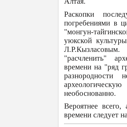
Алтая.
Раскопки после
погребениями в ц
"монгун-тайгинск
уюкской культуры
Л.Р.Кызласовым
"расчленить" ар
времени на "ряд г
разнородности
археологическ
необоснованно.
Вероятнее всего,
времени следует н