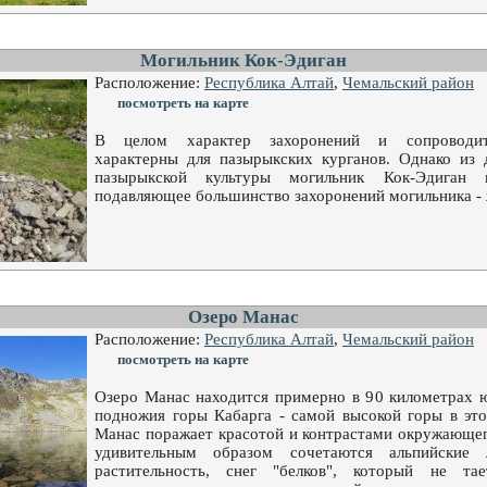
Могильник Кок-Эдиган
Расположение:
Республика Алтай
,
Чемальский район
посмотреть на карте
В целом характер захоронений и сопроводит
характерны для пазырыкских курганов. Однако из 
пазырыкской культуры могильник Кок-Эдиган 
подавляющее большинство захоронений могильника - 
Озеро Манас
Расположение:
Республика Алтай
,
Чемальский район
посмотреть на карте
Озеро Манас находится примерно в 90 километрах ю
подножия горы Кабарга - самой высокой горы в это
Манас поражает красотой и контрастами окружающег
удивительным образом сочетаются альпийские 
растительность, снег "белков", который не т