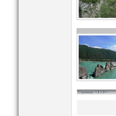
Страницы:
<
1
2
3
>