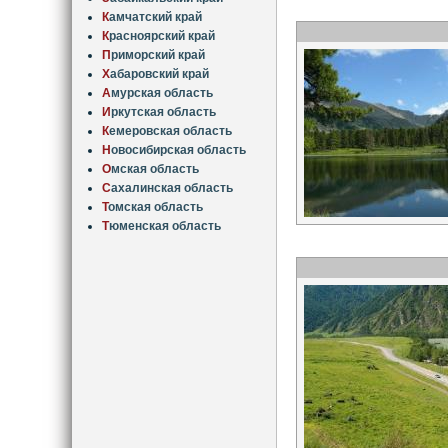
К
амчатский край
К
расноярский край
П
риморский край
Х
абаровский край
А
мурская область
И
ркутская область
К
емеровская область
Н
овосибирская область
О
мская область
С
ахалинская область
Т
омская область
Т
юменская область