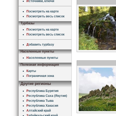
И
сточники, ключи
П
осмотреть на карте
П
осмотреть весь список
Турбазы
П
осмотреть на карте
П
осмотреть весь список
Д
обавить турбазу
Населенные пункты
Н
аселенные пункты
Полезная информация
К
арты
П
ограничная зона
Другие регионы
Р
еспублика Бурятия
Р
еспублика Саха (Якутия)
Р
еспублика Тыва
Р
еспублика Хакасия
А
лтайский край
З
абайкальский край