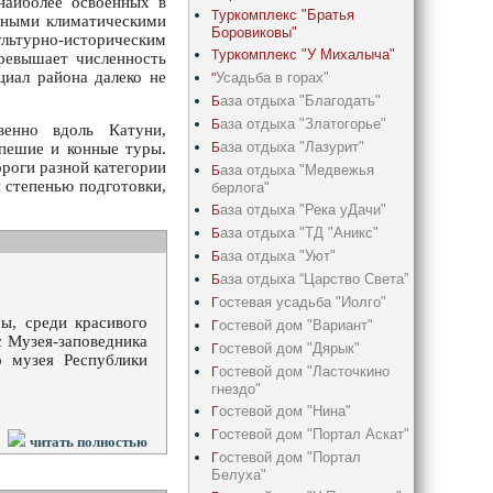
наиболее освоенных в
уркомплекс "Братья
Т
ятными климатическими
Боровиковы"
ьтурно-историческим
уркомплекс "У Михалыча"
Т
ревышает численность
циал района далеко не
Усадьба в горах"
"
аза отдыха "Благодать"
Б
аза отдыха "Златогорье"
Б
венно вдоль Катуни,
аза отдыха "Лазурит"
Б
пешие и конные туры.
ороги разной категории
аза отдыха "Медвежья
Б
й степенью подготовки,
берлога"
аза отдыха "Река уДачи"
Б
аза отдыха "ТД "Аникс"
Б
аза отдыха "Уют"
Б
аза отдыха “Царство Света”
Б
остевая усадьба "Иолго"
Г
ы, среди красивого
остевой дом "Вариант"
Г
с Музея-заповедника
остевой дом "Дярык"
Г
о музея Республики
остевой дом "Ласточкино
Г
гнездо"
остевой дом "Нина"
Г
остевой дом "Портал Аскат"
Г
читать полностью
остевой дом "Портал
Г
Белуха"