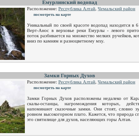
Емурлинский водопад
Расположение:
Республика Алтай
,
Чемальский район
посмотреть на карте
Уникальный по своей красоте водопад находится в 6
Верт-Анос в верховье реки Емурлы - левого прит
поток разбивается на множество мелких ручейков, к
вниз по камням и разноцветному мху.
Замки Горных Духов
Расположение:
Республика Алтай
,
Чемальский район
посмотреть на карте
Замки Горных Духов расположены недалеко от Кара
скалы-останцы, нагромождения которых, действ
напоминают сказочные замки. Они стоят, словно з
ровном высокогорном плато. Кажется, что природа с
это святилище для духов, населяющих горы Алтая.