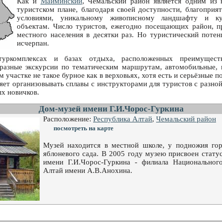
Как и
Майминский
, Чемальский район является одним из 
туристском плане, благодаря своей доступности, благопри
условиями, уникальному живописному ландшафту и кул
объектам. Число туристов, ежегодно посещающих район, п
местного населения в десятки раз. Но туристический потен
исчерпан.
уркомплексах и базах отдыха, расположенных преимущест
бразные экскурсии по тематическим маршрутам, автомобильные, 
м участке не такое бурное как в верховьях, хотя есть и серьёзные п
яет организовывать сплавы с инструкторами для туристов с разно
х новичков.
Дом-музей имени Г.И.Чорос-Гуркина
Расположение:
Республика Алтай
,
Чемальский район
посмотреть на карте
Музей находится в местной школе, у подножия гор
яблоневого сада. В 2005 году музею присвоен стату
имени Г.И.Чорос-Гуркина - филиала Национальног
Алтай имени А.В.Анохина.