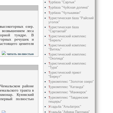
урбаза "Сарлык"
Т
урбаза "Чуйская долина"
Т
урбаза "Чулышман"
Т
уристическая база "Райский
Т
уголок"
высокогорных озер.
уристическая база
Т
с возвышением леса
"Сартакпай"
горной тундре. В
уристический комплекс
Т
 горных речушек и
"Берель"
астоящего ценителя
уристический комплекс
Т
"Витязь"
читать полностью
уристический комплекс
Т
"Околица"
уристический комплекс
Т
"Тура"
уристический приют
Т
"Беркут"
уркомплекс "Золотое озеро"
Т
 Чемальском районе
уркомплекс "Катанда"
Т
емальского тракта в
уркомплекс "Манжерок"
Т
кмонар. Куюмский
уркомплекс "Тавдинские
Т
первый полностью
пещеры"
садьба "Альбатрос"
У
садьба "Афина Паллада"
У