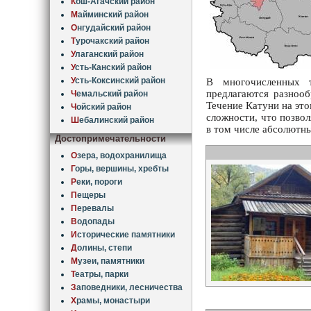
К
ош-Агачский район
М
айминский район
О
нгудайский район
Т
урочакский район
У
лаганский район
У
сть-Канский район
У
сть-Коксинский район
В многочисленных т
предлагаются разноо
Ч
емальский район
Течение Катуни на это
Ч
ойский район
сложности, что позвол
Ш
ебалинский район
в том числе абсолютны
Достопримечательности
О
зера, водохранилища
Г
оры, вершины, хребты
Р
еки, пороги
П
ещеры
П
еревалы
В
одопады
И
сторические памятники
Д
олины, степи
М
узеи, памятники
Т
еатры, парки
З
аповедники, лесничества
Х
рамы, монастыри