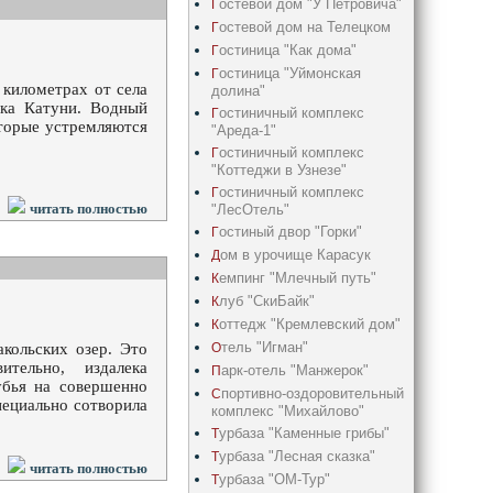
остевой дом "У Петровича"
Г
остевой дом на Телецком
Г
остиница "Как дома"
Г
остиница "Уймонская
Г
 километрах от села
долина"
ока Катуни. Водный
остиничный комплекс
Г
оторые устремляются
"Ареда-1"
остиничный комплекс
Г
"Коттеджи в Узнезе"
остиничный комплекс
Г
читать полностью
"ЛесОтель"
остиный двор "Горки"
Г
ом в урочище Карасук
Д
емпинг "Млечный путь"
К
луб "СкиБайк"
К
оттедж "Кремлевский дом"
К
тель "Игман"
О
кольских озер. Это
ительно, издалека
арк-отель "Манжерок"
П
убья на совершенно
портивно-оздоровительный
С
пециально сотворила
комплекс "Михайлово"
урбаза "Каменные грибы"
Т
урбаза "Лесная сказка"
Т
читать полностью
урбаза "ОМ-Тур"
Т