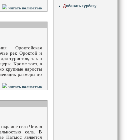
Д
обавить турбазу
читать полностью
ния Ороктойская
ечье рек Ороктой и
для туристов, так и
щеры. Кроме того, в
ьно крупные наросты
 имеющих размеры до
читать полностью
 окраине села Чемал
ельностью села. В
ве Патмос является