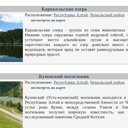
Каракольские озера
Расположение:
Республика Алтай
,
Чемальский район
посмотреть на карте
Каракольские озера - группа из семи живописных 
Нижние озера окружены горной кедровой тайгой, 
уступают место альпийским лугам и высоко
окрестностях каждого из озер довольно много
водопадов, которые вряд ли оставят равнодушным н
природных красот.
Куюмский могильник
Расположение:
Республика Алтай
,
Чемальский район
посмотреть на карте
Куюмский (Усть-куюмский) могильник находится в
Республики Алтай в непосредственной близости от Ч
устье реки Куюм, между селами Узнезя и Эле
могильник получил широкую известность, как 
исследованный памятник Средней Катуни.