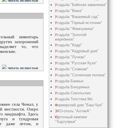
читать полностью
садьба "Бийская завалинка"
У
садьба "Вежа"
У
садьба "Вишневый сад"
У
садьба "Горный источник"
У
садьба "Жемчужина"
У
садьба "Золотой
У
ельный инвентарь
жеребенок"
других захоронений
садьба "Кедр"
У
выделяет то, что
садьба "Кедрoвый дом"
У
женские.
садьба "Лучкан"
У
садьба "Русская Кузя"
У
читать полностью
садьба "Славная"
У
садьба "Солнечная поляна"
У
садьба Баевых
У
садьба Бачуриных
У
садьба Сокольских
У
садьба Толстяка Мо
У
жнее села Чемал, у
ермерский дом "Баш-Чуя"
Ф
й местности. Озеро
КО-отель "АлтикА"
Э
о ландшафта. Здесь
рточный кемпинг
Ю
луга и тундровая
"Тыдтуярык"
ает даже летом, и