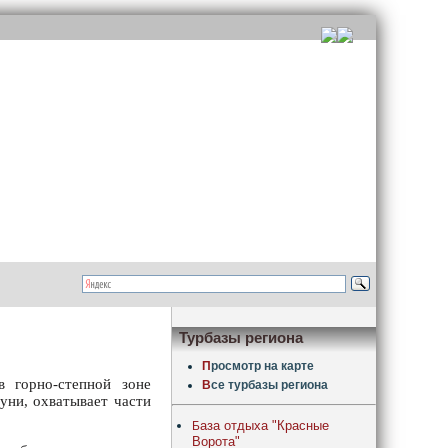
Турбазы региона
П
росмотр на карте
 горно-степной зоне
В
се турбазы региона
уни, охватывает части
аза отдыха "Красные
Б
Ворота"