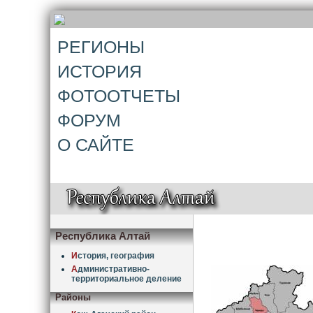
РЕГИОНЫ
ИСТОРИЯ
ФОТООТЧЕТЫ
ФОРУМ
О САЙТЕ
Республика Алтай
И
стория, география
А
дминистративно-
территориальное деление
Районы