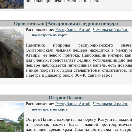
ниспадающие реки каменных осыпей.
Ороктойская (Айгаринская) ледяная пещера
Расположение:
Республика Алтай
,
Чемальский район
посмотреть на карте
Памятник природы республиканского значе
(Айгаринская) ледяная пещера находится в междур
Агайры, ее левого притока. Наибольший интерес как 
для ученых, представляет ледник, устилающий дно пе
пещере наблюдается интенсивная капель, есть довол
в виде покрытых льдом сталактитов и сталагмитов,
1 метра и диаметр около 30–40 сантиметров.
Остров Патмос
Расположение:
Республика Алтай
,
Чемальский район
посмотреть на карте
Остров Патмос находится на берегу Катуни на южной
и является, может быть, главной достопримечат
настоящее время храм Иоанна Богослова на остро