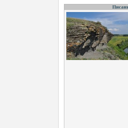
Писани