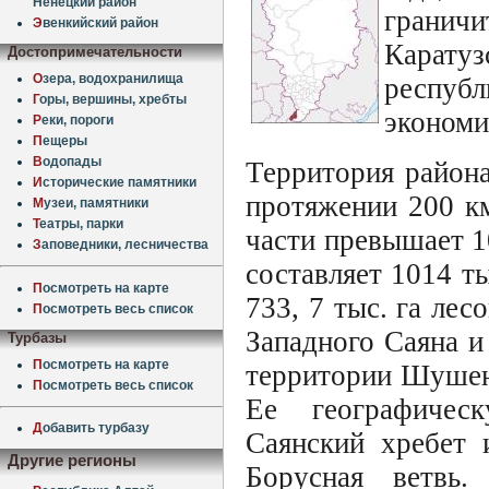
Ненецкий район
грани
Э
венкийский район
Карату
Достопримечательности
О
зера, водохранилища
респуб
Г
оры, вершины, хребты
экономи
Р
еки, пороги
П
ещеры
В
одопады
Территория района
И
сторические памятники
протяжении 200 км
М
узеи, памятники
Т
еатры, парки
части превышает 1
З
аповедники, лесничества
составляет 1014 ты
П
осмотреть на карте
733, 7 тыс. га ле
П
осмотреть весь список
Западного Саяна 
Турбазы
П
осмотреть на карте
территории Шушенс
П
осмотреть весь список
Ее географичес
Д
обавить турбазу
Саянский хребет 
Другие регионы
Борусная ветвь.