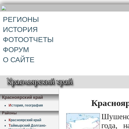
РЕГИОНЫ
ИСТОРИЯ
ФОТООТЧЕТЫ
ФОРУМ
О САЙТЕ
Красноярский край
Красноя
И
стория, география
Районы
Шушенс
К
расноярский край
года, 
Т
аймырский Долгано-