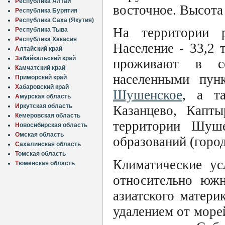
Р
еспублика Алтай
восточное. Высота 
Р
еспублика Бурятия
Р
еспублика Саха (Якутия)
На территории р
Р
еспублика Тыва
Р
еспублика Хакасия
Население - 33,2 
А
лтайский край
З
абайкальский край
проживают в с
К
амчатский край
населенными пунк
П
риморский край
Х
абаровский край
Шушенское
, а т
А
мурская область
И
ркутская область
Казанцево, Капты
К
емеровская область
территории Шуше
Н
овосибирская область
О
мская область
образований (город
С
ахалинская область
Т
омская область
Климатические ус
Т
юменская область
относительно юж
азиатского матер
удалением от море