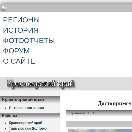
РЕГИОНЫ
ИСТОРИЯ
ФОТООТЧЕТЫ
ФОРУМ
О САЙТЕ
Красноярский край
Достопримеч
И
стория, география
Страницы:
<
1
>
Районы
К
расноярский край
Т
аймырский Долгано-