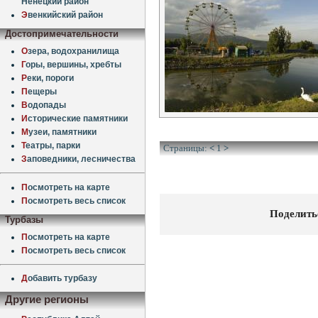
Ненецкий район
Э
венкийский район
Достопримечательности
О
зера, водохранилища
Г
оры, вершины, хребты
Р
еки, пороги
П
ещеры
В
одопады
И
сторические памятники
М
узеи, памятники
Т
еатры, парки
Страницы:
<
1
>
З
аповедники, лесничества
П
осмотреть на карте
П
осмотреть весь список
Поделить
Турбазы
П
осмотреть на карте
П
осмотреть весь список
Д
обавить турбазу
Другие регионы