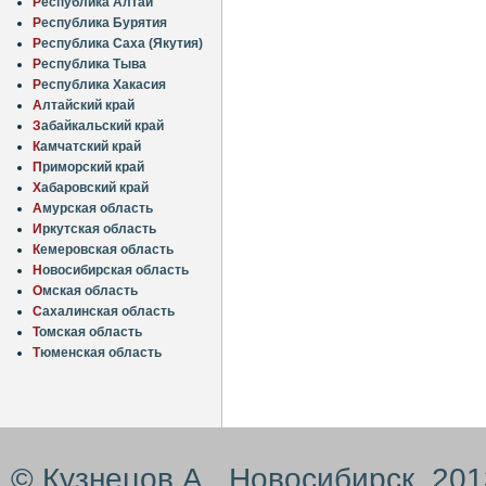
Р
еспублика Алтай
Р
еспублика Бурятия
Р
еспублика Саха (Якутия)
Р
еспублика Тыва
Р
еспублика Хакасия
А
лтайский край
З
абайкальский край
К
амчатский край
П
риморский край
Х
абаровский край
А
мурская область
И
ркутская область
К
емеровская область
Н
овосибирская область
О
мская область
С
ахалинская область
Т
омская область
Т
юменская область
© Кузнецов А., Новосибирск, 20