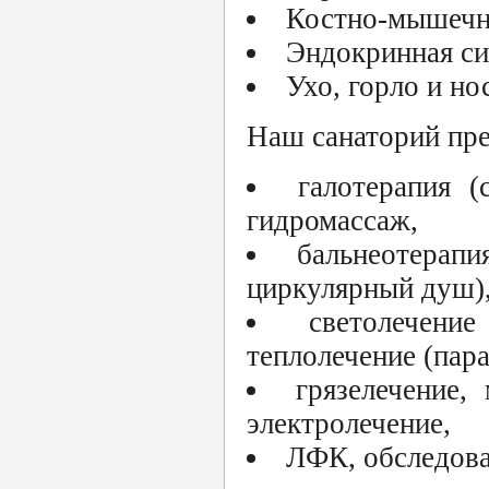
Костно-мышечн
Эндокринная си
Ухо, горло и но
Наш санаторий пре
галотерапия (
гидромассаж,
бальнеотерап
циркулярный душ)
светолечени
теплолечение (пар
грязелечение,
электролечение,
ЛФК, обследова