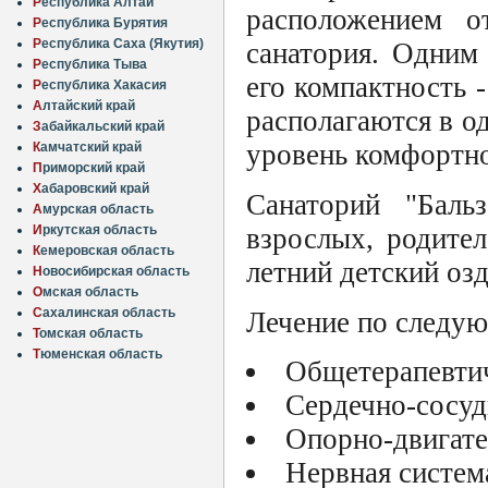
Р
еспублика Алтай
расположением о
Р
еспублика Бурятия
Р
еспублика Саха (Якутия)
санатория. Одним
Р
еспублика Тыва
его компактность 
Р
еспублика Хакасия
А
лтайский край
располагаются в о
З
абайкальский край
уровень комфортно
К
амчатский край
П
риморский край
Х
абаровский край
Санаторий "Баль
А
мурская область
взрослых, родител
И
ркутская область
К
емеровская область
летний детский оз
Н
овосибирская область
О
мская область
С
ахалинская область
Лечение по следу
Т
омская область
Т
юменская область
Общетерапевтич
Сердечно-сосуд
Опорно-двигате
Нервная систем