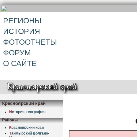
РЕГИОНЫ
ИСТОРИЯ
ФОТООТЧЕТЫ
ФОРУМ
О САЙТЕ
Красноярский край
И
стория, география
Районы
К
расноярский край
Т
аймырский Долгано-