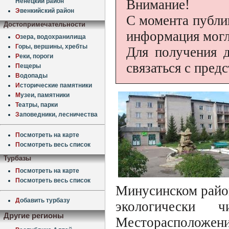
Внимание!
Ненецкий район
Э
венкийский район
С момента публи
Достопримечательности
информация могл
О
зера, водохранилища
Г
оры, вершины, хребты
Для получения 
Р
еки, пороги
связаться с пред
П
ещеры
В
одопады
И
сторические памятники
М
узеи, памятники
Т
еатры, парки
З
аповедники, лесничества
П
осмотреть на карте
П
осмотреть весь список
Турбазы
П
осмотреть на карте
П
осмотреть весь список
Минусинском район
Д
обавить турбазу
экологически
Другие регионы
Месторасполож