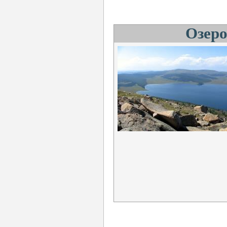
Озеро