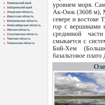
уровнем моря. Сам
П
риморский край
Х
абаровский край
Ак-Оюк (3608 м), 
А
мурская область
И
ркутская область
севере и востоке 
К
емеровская область
гор с вершинами 
Н
овосибирская область
О
мская область
срединной част
С
ахалинская область
Т
омская область
смыкается с систе
Т
юменская область
Бий-Хем (Больш
базальтовое плато
Озе