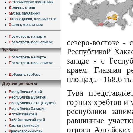
И
сторические памятники
Д
олины, степи
М
узеи, памятники
З
аповедники, лесничества
Х
рамы, монастыри
П
осмотреть на карте
северо-востоке - 
П
осмотреть весь список
Республикой Хакас
Турбазы
П
осмотреть на карте
западе - с Респу
П
осмотреть весь список
краем. Главная р
Д
обавить турбазу
площадь - 168,6 ты
Другие регионы
Тува представляе
Р
еспублика Алтай
Р
еспублика Бурятия
горных хребтов и 
Р
еспублика Саха (Якутия)
Р
еспублика Хакасия
республики заним
А
лтайский край
равнинные участк
З
абайкальский край
К
амчатский край
отроги Алтайских
К
расноярский край