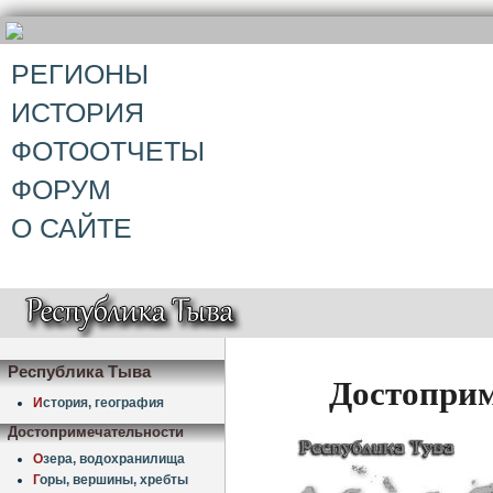
РЕГИОНЫ
ИСТОРИЯ
ФОТООТЧЕТЫ
ФОРУМ
О САЙТЕ
Республика Тыва
Достоприм
И
стория, география
Достопримечательности
О
зера, водохранилища
Г
оры, вершины, хребты