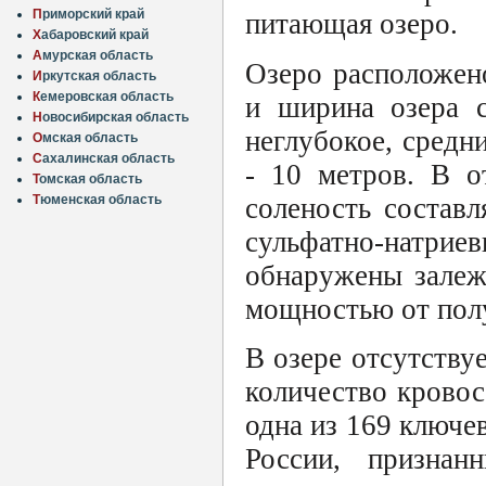
П
риморский край
питающая озеро.
Х
абаровский край
А
мурская область
Озеро расположен
И
ркутская область
К
емеровская область
и ширина озера с
Н
овосибирская область
неглубокое, средн
О
мская область
С
ахалинская область
- 10 метров. В о
Т
омская область
соленость состав
Т
юменская область
сульфатно-натри
обнаружены залеж
мощностью от полу
В озере отсутствуе
количество крово
одна из 169 ключе
России, признан