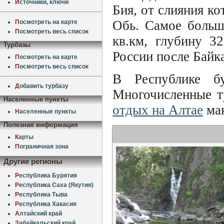
И
сточники, ключи
Бия, от слияния к
Обь. Самое больш
П
осмотреть на карте
П
осмотреть весь список
кв.км, глубину 3
Турбазы
России после Байка
П
осмотреть на карте
П
осмотреть весь список
В Республике бу
Д
обавить турбазу
Многочисленные т
Населенные пункты
отдых на Алтае
мак
Н
аселенные пункты
Полезная информация
К
арты
П
ограничная зона
Другие регионы
Р
еспублика Бурятия
Р
еспублика Саха (Якутия)
Р
еспублика Тыва
Р
еспублика Хакасия
А
лтайский край
З
абайкальский край