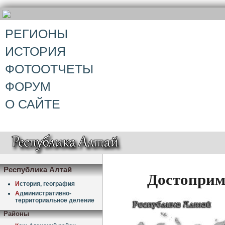
РЕГИОНЫ
ИСТОРИЯ
ФОТООТЧЕТЫ
ФОРУМ
О САЙТЕ
Республика Алтай
Достоприм
И
стория, география
А
дминистративно-
территориальное деление
Районы