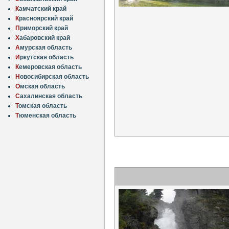
К
амчатский край
К
расноярский край
П
риморский край
Х
абаровский край
А
мурская область
И
ркутская область
К
емеровская область
Н
овосибирская область
О
мская область
С
ахалинская область
Т
омская область
Т
юменская область