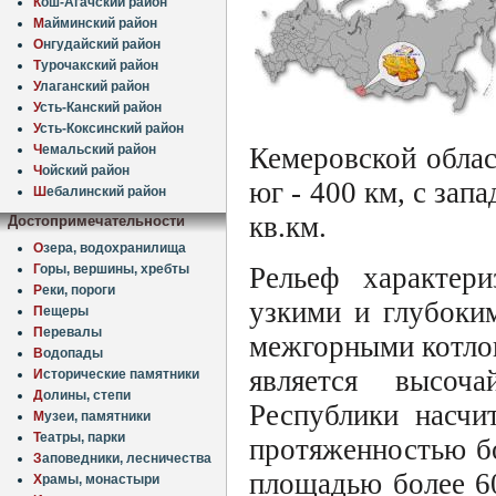
К
ош-Агачский район
М
айминский район
О
нгудайский район
Т
урочакский район
У
лаганский район
У
сть-Канский район
У
сть-Коксинский район
Ч
емальский район
Кемеровской облас
Ч
ойский район
юг - 400 км, с зап
Ш
ебалинский район
кв.км.
Достопримечательности
О
зера, водохранилища
Рельеф характери
Г
оры, вершины, хребты
Р
еки, пороги
узкими и глубоки
П
ещеры
П
еревалы
межгорными котлов
В
одопады
является высоч
И
сторические памятники
Д
олины, степи
Республики насчи
М
узеи, памятники
Т
еатры, парки
протяженностью бо
З
аповедники, лесничества
площадью более 60
Х
рамы, монастыри