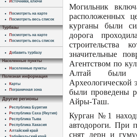
И
сточники, ключи
Могильник включ
П
осмотреть на карте
расположенных це
П
осмотреть весь список
курганы были си
Турбазы
дорога проходил
П
осмотреть на карте
П
осмотреть весь список
строительства 
значительные пов
Д
обавить турбазу
Населенные пункты
Агентством по ку
Н
аселенные пункты
Алтай были о
Полезная информация
Археологической 
К
арты
были проведены р
П
ограничная зона
Другие регионы
Айры-Таш.
Р
еспублика Бурятия
Курган №1 находи
Р
еспублика Саха (Якутия)
Р
еспублика Тыва
автодороги. При 
Р
еспублика Хакасия
А
лтайский край
снят дерн и гуму
З
абайкальский край