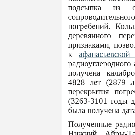
подсыпка из о
сопроводительног
погребений. Коль
деревянного пер
признаками, позв
к
афанасьевской
радиоуглеродного 
получена калибро
4828 лет (2879 л
перекрытия погре
(3263-3101 годы д
была получена дата
Полученные радио
Нижний Айры-Та