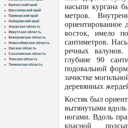
насыпи кургана б
К
амчатский край
К
расноярский край
метров. Внутрен
П
риморский край
Х
абаровский край
ориентированное 
А
мурская область
восток, имело п
И
ркутская область
К
емеровская область
сантиметров. Нас
Н
овосибирская область
О
мская область
речных валунов.
С
ахалинская область
глубине 90 сант
Т
омская область
Т
юменская область
подовальной форм
зачистке могильно
деревянных жерде
Костяк был ориент
вытянутыми вдоль 
ногами. Вдоль пра
красной подс