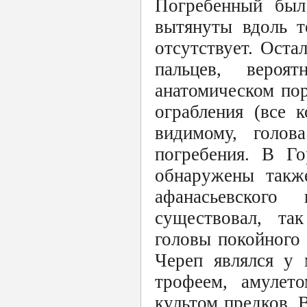
Погребенный был
вытянуты вдоль т
отсутствует. Оста
пальцев, вероя
анатомическом пор
ограбления (все 
видимому, голов
погребения. В Го
обнаружены также
афанасьевского 
существовал, та
головы покойного 
Череп являлся у 
трофеем, амулет
культом предков. 