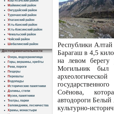
К
ош-Агачский район
М
айминский район
О
нгудайский район
Т
урочакский район
У
лаганский район
У
сть-Канский район
У
сть-Коксинский район
Ч
емальский район
Ч
ойский район
Республики Алтай 
Ш
ебалинский район
Достопримечательности
Барагаш в 4,5 кило
О
зера, водохранилища
на левом берегу 
Г
оры, вершины, хребты
Могильник был 
Р
еки, пороги
П
ещеры
археологическ
П
еревалы
В
одопады
государственног
И
сторические памятники
Соёнова, котор
Д
олины, степи
М
узеи, памятники
автодороги Белый
Т
еатры, парки
З
аповедники, лесничества
культурно-историч
Х
рамы, монастыри