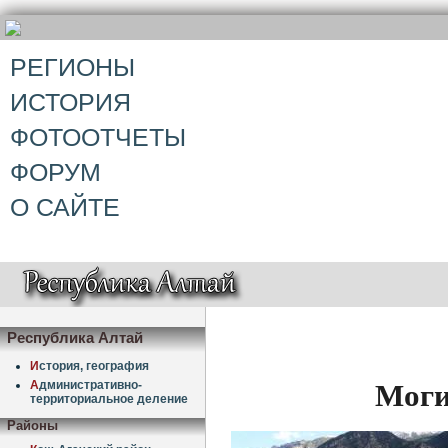
РЕГИОНЫ
ИСТОРИЯ
ФОТООТЧЕТЫ
ФОРУМ
О САЙТЕ
Республика Алтай
И
стория, география
Моги
А
дминистративно-
территориальное деление
Районы