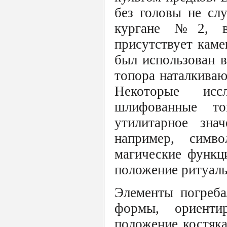
без головы не сл
кургане №2, в 
присутствует каме
был использован 
топора наталкиваю
Некоторые исс
шлифованные т
утилитарное зна
например, симв
магические функц
положение ритуаль
Элементы погреба
формы, ориенти
положение костяка