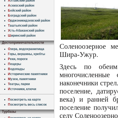
А
лтайский район
А
скизский район
Б
ейский район
Б
оградский район
О
рджоникидзевский район
Т
аштыпский район
У
сть-Абаканский район
Ш
иринский район
Достопримечательности
Соленоозерное м
О
зера, водохранилища
Шира-Ужур.
Г
оры, вершины, хребты
Р
еки, пороги
П
ещеры
Здесь по обеим
В
одопады
многочисленные 
И
сторические памятники
М
узеи, памятники
наконечники стрел
Т
еатры, парки
И
сточники, ключи
поселение, датир
века) и ранней б
П
осмотреть на карте
П
осмотреть весь список
поселение получи
Турбазы
селу Соленоозерно
П
осмотреть на карте