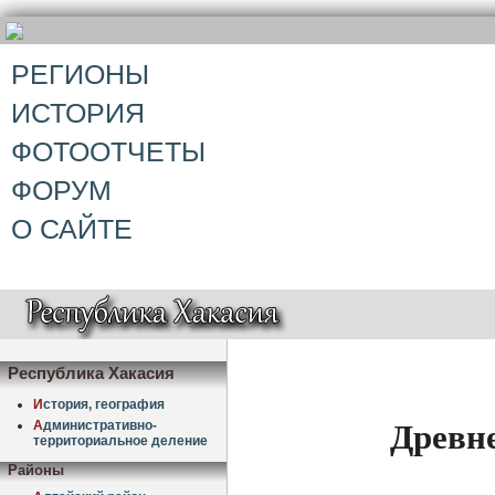
РЕГИОНЫ
ИСТОРИЯ
ФОТООТЧЕТЫ
ФОРУМ
О САЙТЕ
Республика Хакасия
И
стория, география
Древне
А
дминистративно-
территориальное деление
Районы