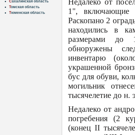
Недалеко от посе
С
ахалинская область
Т
омская область
1", включающие 
Т
юменская область
Раскопано 2 ограды
находились в к
размерами до 
обноружены сле
инвентарю (окол
украшенной бронз
бус для обуви, кол
могильник отне
тысячелетие до н. э
Недалеко от андро
погребения (2 ку
(конец II тысячел