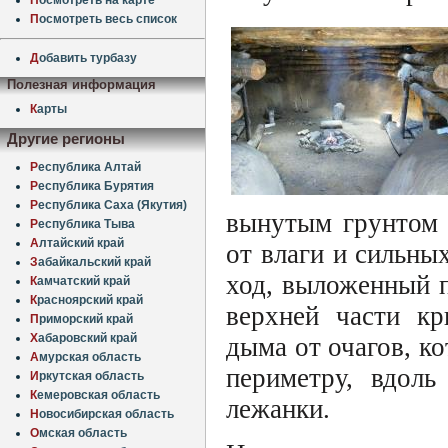
П
осмотреть весь список
Д
обавить турбазу
Полезная информация
К
арты
Другие регионы
Р
еспублика Алтай
Р
еспублика Бурятия
Р
еспублика Саха (Якутия)
вынутым грунтом 
Р
еспублика Тыва
А
лтайский край
от влаги и сильны
З
абайкальский край
ход, выложенный п
К
амчатский край
К
расноярский край
верхней части кр
П
риморский край
Х
абаровский край
дыма от очагов, к
А
мурская область
периметру, вдоль
И
ркутская область
К
емеровская область
лежанки.
Н
овосибирская область
О
мская область