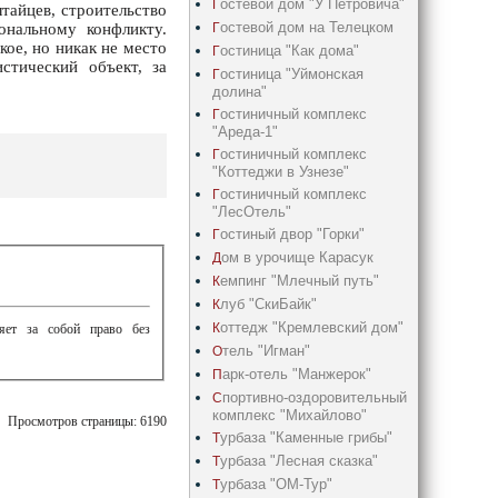
остевой дом "У Петровича"
Г
тайцев, строительство
остевой дом на Телецком
Г
ональному конфликту.
кое, но никак не место
остиница "Как дома"
Г
стический объект, за
остиница "Уймонская
Г
долина"
остиничный комплекс
Г
"Ареда-1"
остиничный комплекс
Г
"Коттеджи в Узнезе"
остиничный комплекс
Г
"ЛесОтель"
остиный двор "Горки"
Г
ом в урочище Карасук
Д
емпинг "Млечный путь"
К
луб "СкиБайк"
К
оттедж "Кремлевский дом"
К
ляет за собой право без
тель "Игман"
О
арк-отель "Манжерок"
П
портивно-оздоровительный
С
комплекс "Михайлово"
Просмотров страницы: 6190
урбаза "Каменные грибы"
Т
урбаза "Лесная сказка"
Т
урбаза "ОМ-Тур"
Т