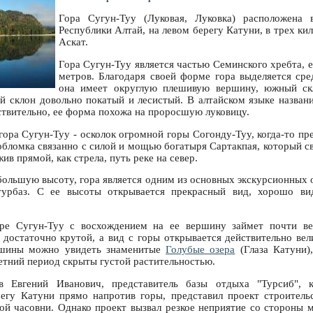
Гора Сугун-Туу (Луковая, Луковка) расположена 
Республики Алтай, на левом берегу Катуни, в трех ки
Аскат.
Гора Сугун-Туу является частью Семинского хребта, 
метров. Благодаря своей форме гора выделяется ср
она имеет округлую плешивую вершину, южный скл
й склон довольно покатый и лесистый. В алтайском языке назван
ствительно, ее форма похожа на проросшую луковицу.
гора Сугун-Туу - осколок огромной горы Согонду-Туу, когда-то п
обломка связанно с силой и мощью богатыря Сартакпая, который с
ив прямой, как стрела, путь реке на север.
большую высоту, гора является одним из основных экскурсионных о
турбаз. С ее высоты открывается прекрасный вид, хорошо ви
ре Сугун-Туу с восхождением на ее вершину займет почти ве
 достаточно крутой, а вид с горы открывается действительно вел
ршины можно увидеть знаменитые
Голубые озера
(Глаза Катуни)
летний период скрыты густой растительностью.
 Евгений Иванович, представитель базы отдыха "Турсиб", к
егу Катуни прямо напротив горы, представил проект строитель
ой часовни. Однако проект вызвал резкое неприятие со стороны м