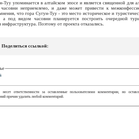
н-Туу упоминается в алтайском эпосе и является священной для ал
 часовни неприемлемо, и даже может привести к межконфесси
нения, что гора Сугун-Туу - это место историческое и туристичес
, а под видом часовни планируется построить очередной тури
 инфраструктура. Поэтому от проекта отказались.
Поделиться ссылкой:
ье
й
 несет ответственности за оставленные пользователями комментарии, но остав
ний причин удалить любой комментарий.