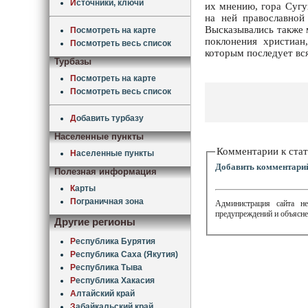
И
сточники, ключи
их мнению, гора Сугу
на ней православной
Высказывались также м
П
осмотреть на карте
поклонения христиан
П
осмотреть весь список
которым последует вся
Турбазы
П
осмотреть на карте
П
осмотреть весь список
Д
обавить турбазу
Населенные пункты
Комментарии к стат
Н
аселенные пункты
Добавить комментари
Полезная информация
К
арты
П
ограничная зона
Администрация сайта не
предупреждений и объясне
Другие регионы
Р
еспублика Бурятия
Р
еспублика Саха (Якутия)
Р
еспублика Тыва
Р
еспублика Хакасия
А
лтайский край
З
абайкальский край