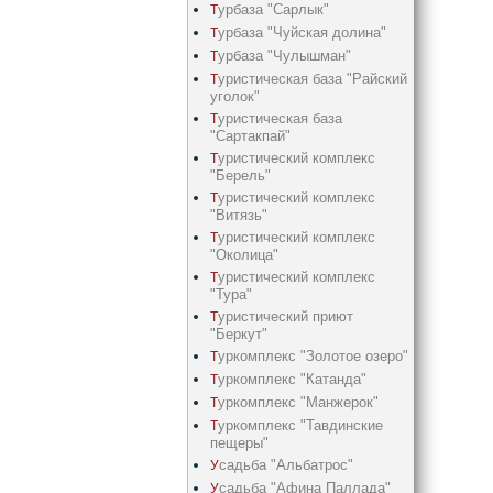
урбаза "Сарлык"
Т
урбаза "Чуйская долина"
Т
урбаза "Чулышман"
Т
уристическая база "Райский
Т
уголок"
уристическая база
Т
"Сартакпай"
уристический комплекс
Т
"Берель"
уристический комплекс
Т
"Витязь"
уристический комплекс
Т
"Околица"
уристический комплекс
Т
"Тура"
уристический приют
Т
"Беркут"
уркомплекс "Золотое озеро"
Т
уркомплекс "Катанда"
Т
уркомплекс "Манжерок"
Т
уркомплекс "Тавдинские
Т
пещеры"
садьба "Альбатрос"
У
садьба "Афина Паллада"
У