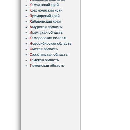
К
амчатский край
К
расноярский край
П
риморский край
Х
абаровский край
А
мурская область
И
ркутская область
К
емеровская область
Н
овосибирская область
О
мская область
С
ахалинская область
Т
омская область
Т
юменская область