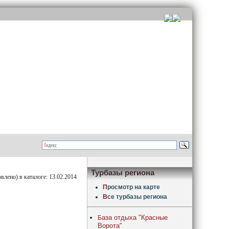
Турбазы региона
лено) в каталоге: 13.02.2014
П
росмотр на карте
В
се турбазы региона
аза отдыха "Красные
Б
Ворота"