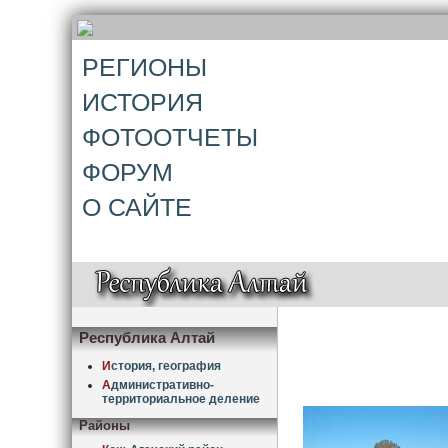
РЕГИОНЫ
ИСТОРИЯ
ФОТООТЧЕТЫ
ФОРУМ
О САЙТЕ
Республика Алтай
И
стория, география
А
дминистративно-
территориальное деление
Районы