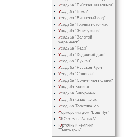
садьба "Бийская завалинка"
У
садьба "Вежа"
У
садьба "Вишневый сад"
У
садьба "Горный источник"
У
садьба "Жемчужина"
У
садьба "Золотой
У
жеребенок"
садьба "Кедр"
У
садьба "Кедрoвый дом"
У
садьба "Лучкан"
У
садьба "Русская Кузя"
У
садьба "Славная"
У
садьба "Солнечная поляна"
У
садьба Баевых
У
садьба Бачуриных
У
садьба Сокольских
У
садьба Толстяка Мо
У
ермерский дом "Баш-Чуя"
Ф
КО-отель "АлтикА"
Э
рточный кемпинг
Ю
"Тыдтуярык"