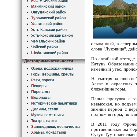
К
ош-Агачский район
М
айминский район
О
нгудайский район
Т
урочакский район
У
лаганский район
У
сть-Канский район
У
сть-Коксинский район
Ч
емальский район
осыпанный, а северны
Ч
ойский район
слова "Луковица", дей
Ш
ебалинский район
По алтайской легенде 
Достопримечательности
Катунь. Образование 
О
зера, водохранилища
каменный утес, пролож
Г
оры, вершины, хребты
Не смотря на свою не
Р
еки, пороги
Аскат и окрестных 
П
ещеры
ближайшие горы.
П
еревалы
В
одопады
Пешая прогулка к го
И
сторические памятники
невысокая, но подъем
зимний период с ве
Д
олины, степи
подножия горы, но в 
М
узеи, памятники
Т
еатры, парки
В 2011 году Фролов
З
аповедники, лесничества
противоположном бер
Х
рамы, монастыри
Сугун-Туу православн