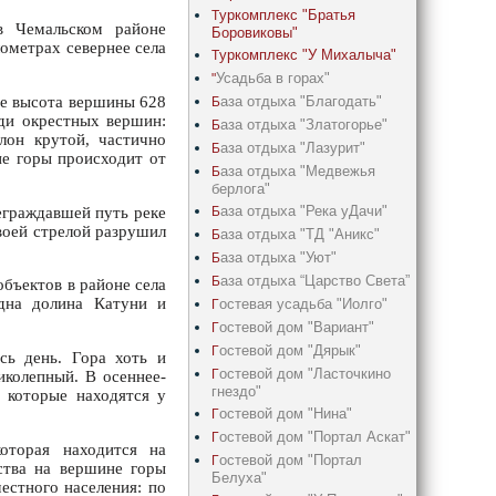
уркомплекс "Братья
Т
в Чемальском районе
Боровиковы"
лометрах севернее села
уркомплекс "У Михалыча"
Т
Усадьба в горах"
"
аза отдыха "Благодать"
ее высота вершины 628
Б
еди окрестных вершин:
аза отдыха "Златогорье"
Б
он крутой, частично
аза отдыха "Лазурит"
Б
ие горы происходит от
аза отдыха "Медвежья
Б
берлога"
аза отдыха "Река уДачи"
Б
реграждавшей путь реке
воей стрелой разрушил
аза отдыха "ТД "Аникс"
Б
аза отдыха "Уют"
Б
аза отдыха “Царство Света”
Б
бъектов в районе села
дна долина Катуни и
остевая усадьба "Иолго"
Г
остевой дом "Вариант"
Г
остевой дом "Дярык"
Г
сь день. Гора хоть и
остевой дом "Ласточкино
Г
иколепный. В осеннее-
гнездо"
, которые находятся у
остевой дом "Нина"
Г
остевой дом "Портал Аскат"
Г
оторая находится на
остевой дом "Портал
Г
ства на вершине горы
Белуха"
естного населения: по