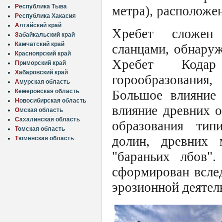
Р
еспублика Тыва
метра), расположен
Р
еспублика Хакасия
А
лтайский край
Хребет сложен 
З
абайкальский край
К
амчатский край
сланцами, обнару
К
расноярский край
Хребет Кодар
П
риморский край
Х
абаровский край
горообразования,
А
мурская область
Большое влияние 
К
емеровская область
Н
овосибирская область
влияние древних 
О
мская область
С
ахалинская область
образования тип
Т
омская область
долин, древних 
Т
юменская область
"бараньих лбов"
сформирован вслед
эрозионной деятел