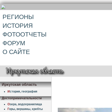
РЕГИОНЫ
ИСТОРИЯ
ФОТООТЧЕТЫ
ФОРУМ
О САЙТЕ
Иркутская область
И
стория, география
Достопримечательности
О
зера, водохранилища
Г
оры, вершины, хребты