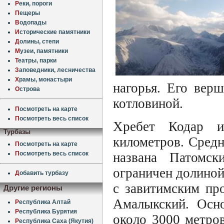
Р
еки, пороги
П
ещеры
В
одопады
И
сторические памятники
Д
олины, степи
М
узеи, памятники
Т
еатры, парки
З
аповедники, лесничества
Х
рамы, монастыри
нагорья. Его вер
О
строва
котловиной.
П
осмотреть на карте
П
осмотреть весь список
Хребет Кодар и
Турбазы
километров. Средн
П
осмотреть на карте
П
осмотреть весь список
названа Патомск
ограничен долиной
Д
обавить турбазу
с завитимским пр
Другие регионы
Амалыкский. Осн
Р
еспублика Алтай
Р
еспублика Бурятия
около 3000 метро
Р
еспублика Саха (Якутия)