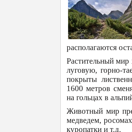
располагаются ост
Растительный мир 
луговую, горно-т
покрыты лиственн
1600 метров смен
на гольцах в альпи
Животный мир пре
медведем, росомах
куропатки и т.д.