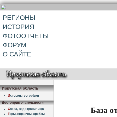
РЕГИОНЫ
ИСТОРИЯ
ФОТООТЧЕТЫ
ФОРУМ
О САЙТЕ
Иркутская область
И
стория, география
Достопримечательности
База о
О
зера, водохранилища
Г
оры, вершины, хребты