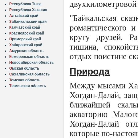
двухкилометровой 
Р
еспублика Тыва
Р
еспублика Хакасия
"Байкальская сказ
А
лтайский край
З
абайкальский край
романтического и
К
амчатский край
К
расноярский край
кругу друзей. Ра
П
риморский край
тишина, спокойс
Х
абаровский край
А
мурская область
отдых поистине ск
К
емеровская область
Н
овосибирская область
Природа
О
мская область
С
ахалинская область
Т
омская область
Между мысами Хад
Т
юменская область
Хогдан-Далай, за
ближайшей скалы
акваторию Малог
Хогдан-Далай от
которые по-настоя