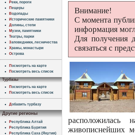
Р
еки, пороги
П
ещеры
Внимание!
В
одопады
С момента публи
И
сторические памятники
Д
олины, степи
информация могл
М
узеи, памятники
Для получения 
Т
еатры, парки
З
аповедники, лесничества
связаться с пред
Х
рамы, монастыри
О
строва
П
осмотреть на карте
П
осмотреть весь список
Турбазы
П
осмотреть на карте
П
осмотреть весь список
Д
обавить турбазу
Другие регионы
расположилась 
Р
еспублика Алтай
живописнейших м
Р
еспублика Бурятия
Р
еспублика Саха (Якутия)