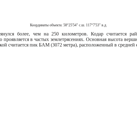
Координаты объекта:
58°25'54" с.ш. 117°7'53" в.д.
янулся более, чем на 250 километров. Кодар считается ра
то проявляется в частых землетрясениях. Основная высота верши
кой считается пик БАМ (3072 метра), расположенный в средней е