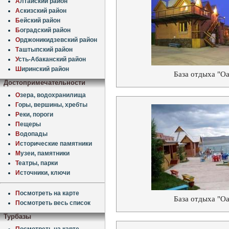
А
лтайский район
А
скизский район
Б
ейский район
Б
оградский район
О
рджоникидзевский район
Т
аштыпский район
У
сть-Абаканский район
Ш
иринский район
База отдыха "Оа
Достопримечательности
О
зера, водохранилища
Г
оры, вершины, хребты
Р
еки, пороги
П
ещеры
В
одопады
И
сторические памятники
М
узеи, памятники
Т
еатры, парки
И
сточники, ключи
П
осмотреть на карте
База отдыха "Оа
П
осмотреть весь список
Турбазы
П
осмотреть на карте