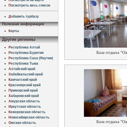
П
осмотреть весь список
Д
обавить турбазу
Полезная информация
К
арты
Другие регионы
Р
еспублика Алтай
База отдыха "Оа
Р
еспублика Бурятия
Р
еспублика Саха (Якутия)
Р
еспублика Тыва
А
лтайский край
З
абайкальский край
К
амчатский край
К
расноярский край
П
риморский край
Х
абаровский край
А
мурская область
И
ркутская область
К
емеровская область
Н
овосибирская область
База отдыха "Оа
О
мская область