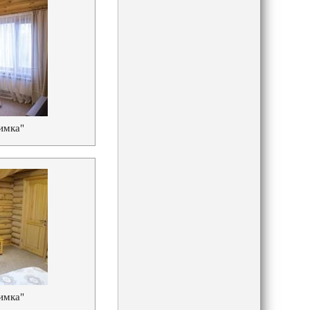
имка"
имка"