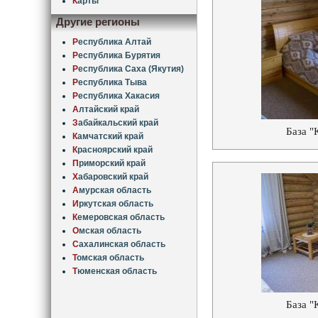
К
арты
Другие регионы
Р
еспублика Алтай
Р
еспублика Бурятия
Р
еспублика Саха (Якутия)
Р
еспублика Тыва
Р
еспублика Хакасия
А
лтайский край
З
абайкальский край
База "
К
амчатский край
К
расноярский край
П
риморский край
Х
абаровский край
А
мурская область
И
ркутская область
К
емеровская область
О
мская область
С
ахалинская область
Т
омская область
Т
юменская область
База "