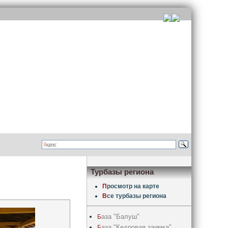
Турбазы региона
П
росмотр на карте
В
се турбазы региона
аза "Балуш"
Б
аза "Кедровая заимка"
Б