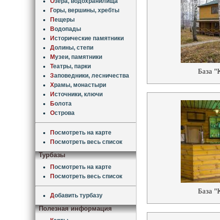
О
зера, водохранилища
Г
оры, вершины, хребты
П
ещеры
В
одопады
И
сторические памятники
Д
олины, степи
М
узеи, памятники
Т
еатры, парки
База "
З
аповедники, лесничества
Х
рамы, монастыри
И
сточники, ключи
Б
олота
О
строва
П
осмотреть на карте
П
осмотреть весь список
Турбазы
П
осмотреть на карте
П
осмотреть весь список
База "
Д
обавить турбазу
Полезная информация