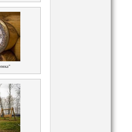
имка"