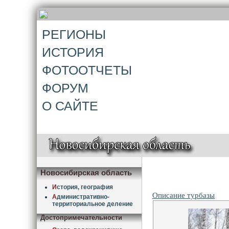
РЕГИОНЫ
ИСТОРИЯ
ФОТООТЧЕТЫ
ФОРУМ
О САЙТЕ
Новосибирская область
И
стория, география
Описание турбазы
А
дминистративно-
территориальное деление
Достопримечательности