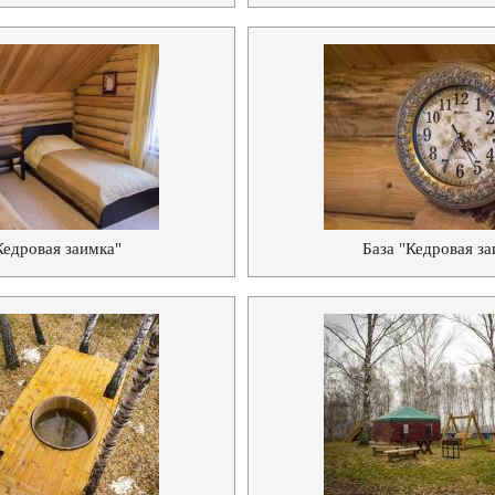
Кедровая заимка"
База "Кедровая за