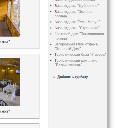
аза отдыха "Дубровино"
Б
аза отдыха "Зелёная
Б
поляна"
аза отдыха "Усть-Алеус"
Б
аза отдыха "Стрелинка"
Б
остевой дом "Земляничная
Г
поляна"
имка"
агородный клуб отдыха
З
"Зеленый Дом"
уристическая база "У озера"
Т
уристический комплекс
Т
"Белый лебедь"
Д
обавить турбазу
имка"