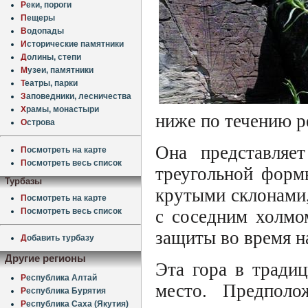
Р
еки, пороги
П
ещеры
В
одопады
И
сторические памятники
Д
олины, степи
М
узеи, памятники
Т
еатры, парки
З
аповедники, лесничества
Х
рамы, монастыри
ниже по течению ре
О
строва
Она представляе
П
осмотреть на карте
П
осмотреть весь список
треугольной форм
Турбазы
крутыми склонами,
П
осмотреть на карте
П
осмотреть весь список
с соседним холмо
защиты во время н
Д
обавить турбазу
Другие регионы
Эта гора в тради
Р
еспублика Алтай
место. Предполо
Р
еспублика Бурятия
Р
еспублика Саха (Якутия)