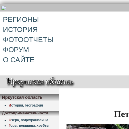
РЕГИОНЫ
ИСТОРИЯ
ФОТООТЧЕТЫ
ФОРУМ
О САЙТЕ
Иркутская область
И
стория, география
Пет
Достопримечательности
О
зера, водохранилища
Г
оры, вершины, хребты