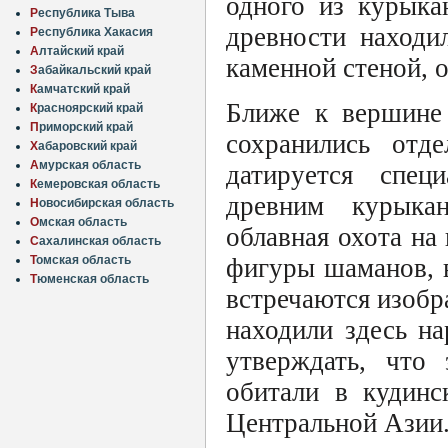
одного из курыка
Р
еспублика Тыва
древности находи
Р
еспублика Хакасия
А
лтайский край
каменной стеной, 
З
абайкальский край
К
амчатский край
Ближе к вершине 
К
расноярский край
П
риморский край
сохранились отд
Х
абаровский край
А
мурская область
датируется спец
К
емеровская область
древним курыка
Н
овосибирская область
О
мская область
облавная охота на
С
ахалинская область
Т
омская область
фигуры шаманов, в
Т
юменская область
встречаются изоб
находили здесь н
утверждать, что
обитали в кудинс
Центральной Азии