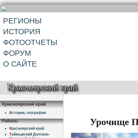
РЕГИОНЫ
ИСТОРИЯ
ФОТООТЧЕТЫ
ФОРУМ
О САЙТЕ
Красноярский край
И
стория, география
Урочище П
Районы
К
расноярский край
Т
аймырский Долгано-