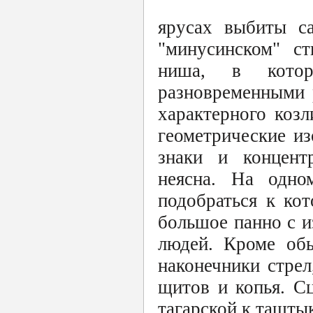
ярусах выбиты с
"минусинском" с
ниша, в которо
разновременными р
характерного коз
геометрические и
знаки и концент
неясна. На одно
подобраться к ко
большое панно с 
людей. Кроме обы
наконечники стрел
щитов и копья. С
тагарской к ташты