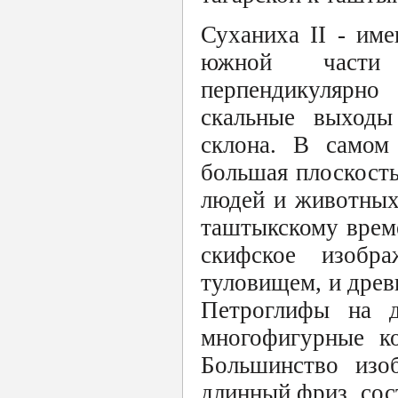
Суханиха II - им
южной части 
перпендикулярно
скальные выходы
склона. В самом 
большая плоскост
людей и животных
таштыкскому време
скифское изобр
туловищем, и древ
Петроглифы на д
многофигурные ко
Большинство изо
длинный фриз, сос