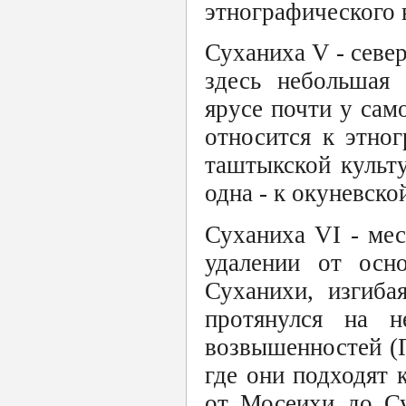
этнографического 
Суханиха V - севе
здесь небольшая 
ярусе почти у са
относится к этно
таштыкской культу
одна - к окуневск
Суханиха VI - ме
удалении от осно
Суханихи, изгиба
протянулся на н
возвышенностей (
где они подходят 
от Мосеихи до Су