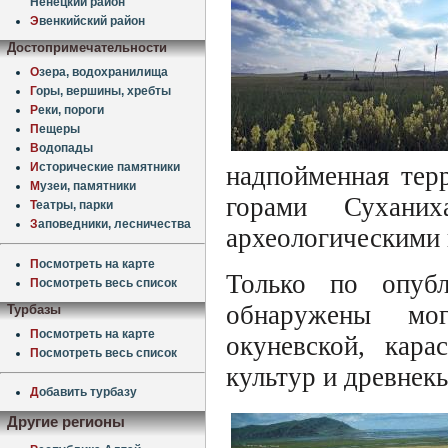
Ненецкий район
Э
венкийский район
Достопримечательности
О
зера, водохранилища
Г
оры, вершины, хребты
Р
еки, пороги
П
ещеры
В
одопады
И
сторические памятники
надпойменная тер
М
узеи, памятники
горами Сухани
Т
еатры, парки
З
аповедники, лесничества
археологическими
П
осмотреть на карте
Только по опуб
П
осмотреть весь список
обнаружены мог
Турбазы
П
осмотреть на карте
окуневской, кара
П
осмотреть весь список
культур и древнек
Д
обавить турбазу
Другие регионы