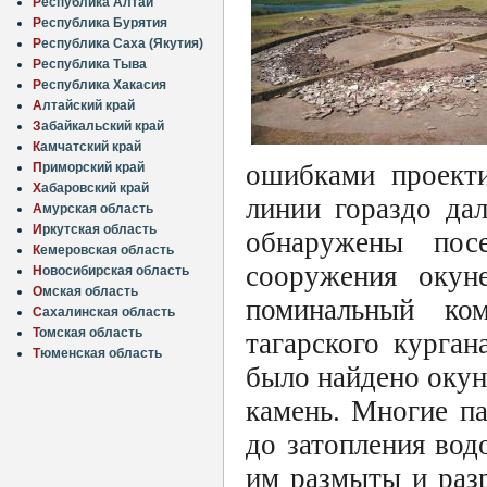
Р
еспублика Алтай
Р
еспублика Бурятия
Р
еспублика Саха (Якутия)
Р
еспублика Тыва
Р
еспублика Хакасия
А
лтайский край
З
абайкальский край
К
амчатский край
ошибками проекти
П
риморский край
Х
абаровский край
линии гораздо да
А
мурская область
И
ркутская область
обнаружены посе
К
емеровская область
сооружения окун
Н
овосибирская область
О
мская область
поминальный ко
С
ахалинская область
Т
омская область
тагарского курга
Т
юменская область
было найдено окун
камень. Многие п
до затопления вод
им размыты и раз