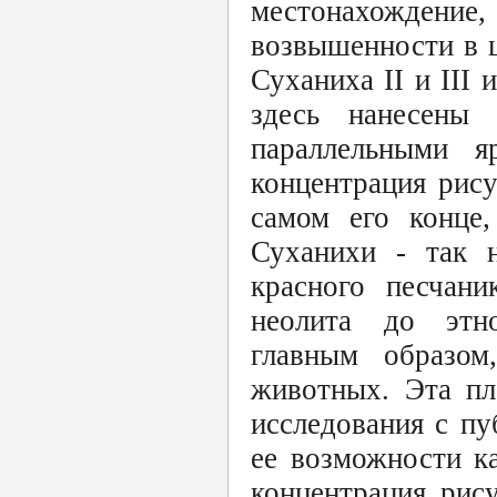
местонахождени
возвышенности в ц
Суханиха II и III
здесь нанесены
параллельными я
концентрация рису
самом его конце,
Суханихи - так 
красного песчани
неолита до этно
главным образом
животных. Эта пл
исследования с пу
ее возможности к
концентрация рис