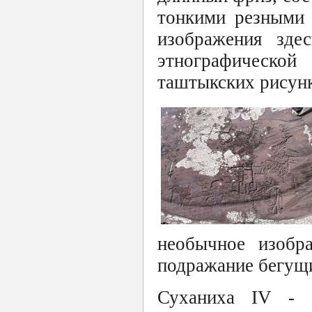
тонкими резными 
изображения зде
этнографической
таштыкских рисунк
необычное изобра
подражание бегущ
Суханиха IV - 