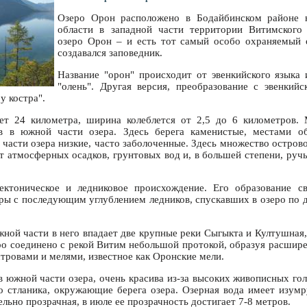
Озеро Орон расположено в Бодайбинском районе н
области в западной части территории Витимского 
озеро Орон – и есть тот самый особо охраняемый о
создавался заповедник.
Название "орон" происходит от эвенкийского языка 
"олень". Другая версия, преобразование с эвенкийс
у костра".
яет 24 километра, ширина колеблется от 2,5 до 6 километров. 
в в южной части озера. Здесь берега каменистые, местами о
части озера низкие, часто заболоченные. Здесь множество остров
т атмосферных осадков, грунтовых вод и, в большей степени, руч
ктоническое и ледниковое происхождение. Его образование с
ры с последующим углублением ледников, спускавших в озеро по 
жной части в него впадает две крупные реки Сыгыкта и Култушна
еро соединено с рекой Витим небольшой протокой, образуя расшире
тровами и мелями, известное как Оронские мели.
в южной части озера, очень красива из-за высоких живописных го
о стланика, окружающие берега озера. Озерная вода имеет изумр
ельно прозрачная, в июле ее прозрачность достигает 7-8 метров.