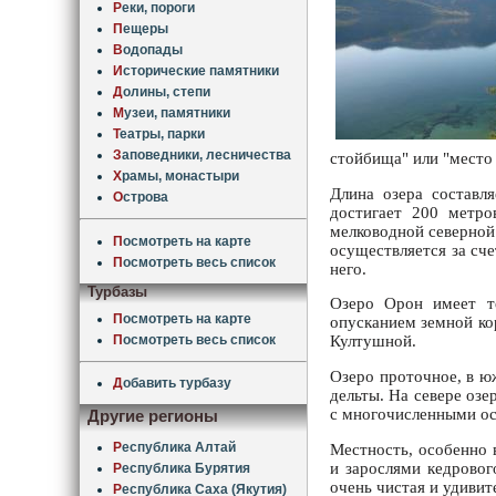
Р
еки, пороги
П
ещеры
В
одопады
И
сторические памятники
Д
олины, степи
М
узеи, памятники
Т
еатры, парки
З
аповедники, лесничества
стойбища" или "место 
Х
рамы, монастыри
Длина озера составл
О
строва
достигает 200 метро
мелководной северной 
П
осмотреть на карте
осуществляется за сче
П
осмотреть весь список
него.
Турбазы
Озеро Орон имеет те
П
осмотреть на карте
опусканием земной ко
П
осмотреть весь список
Култушной.
Озеро проточное, в ю
Д
обавить турбазу
дельты. На севере оз
с многочисленными ос
Другие регионы
Р
еспублика Алтай
Местность, особенно 
и зарослями кедровог
Р
еспублика Бурятия
очень чистая и удивит
Р
еспублика Саха (Якутия)