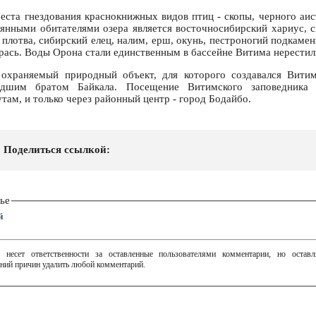
еста гнездования краснокнижных видов птиц - скопы, черного аист
оянными обитателями озера является восточносибирский хариус, с
плотва, сибирский елец, налим, ерш, окунь, пестроногий подкаме
арась. Воды Орона стали единственным в бассейне Витима нерестил
охраняемый природный объект, для которого создавался Витим
дшим братом Байкала. Посещение Витимского заповедника
ам, и только через районный центр - город Бодайбо.
Поделиться ссылкой:
ье
й
 несет ответственности за оставленные пользователями комментарии, но остав
ний причин удалить любой комментарий.