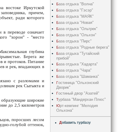
аза отдыха "Волна"
Б
а востоке Иркутской
аза отдыха "Гэсэр"
Б
заповедника, причем,
аза отдыха "МАЯК"
Б
бъект, ради которого
аза отдыха "Новая"
Б
аза отдыха "Ольтрек"
Б
и в переводе означает
аза отдыха "Ольхон"
Б
кого "хорон" - "место
аза отдыха "Пирс"
Б
аза отдыха "Родные берега"
Б
Максимальная глубина
аза отдыха "Тутайский
Б
брывистые. Берега же
прибой"
ов и протоков. Питание
аза отдыха "Хадарта"
Б
ьев и рек, впадающих в
аза отдыха "Чара"
Б
аза отдыха "Шаманка"
Б
вязано с разломами и
остиница "Ольхонский
Г
долинам рек Сыгыкта и
Дворик"
остиный двор "Азатей"
Г
урбаза "Мандерхан Плюс"
Т
я, образующие широкие
ние до 2,5 километров
рт-кемпинг "Мелодия
Ю
Ольхона"
льцов, поросших лесом
Д
обавить турбазу
удно-голубой оттенок,