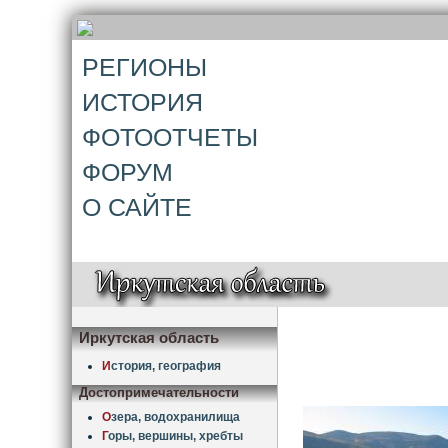
РЕГИОНЫ
ИСТОРИЯ
ФОТООТЧЕТЫ
ФОРУМ
О САЙТЕ
Иркутская область
И
стория, география
Достопримечательности
О
зера, водохранилища
Г
оры, вершины, хребты