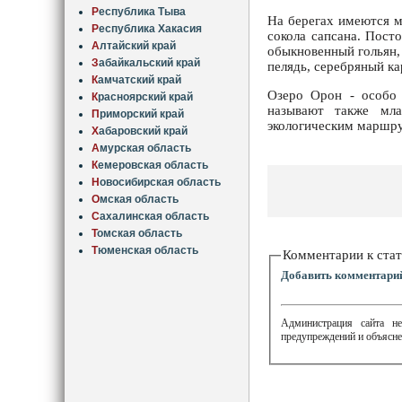
Р
еспублика Тыва
На берегах имеются м
Р
еспублика Хакасия
сокола сапсана. Пост
А
лтайский край
обыкновенный гольян, 
З
абайкальский край
пелядь, серебряный к
К
амчатский край
Озеро Орон - особо 
К
расноярский край
называют также мла
П
риморский край
экологическим маршрут
Х
абаровский край
А
мурская область
К
емеровская область
Н
овосибирская область
О
мская область
С
ахалинская область
Т
омская область
Т
юменская область
Комментарии к стат
Добавить комментари
Администрация сайта не
предупреждений и объясне