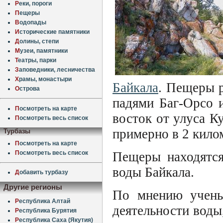
Р
еки, пороги
П
ещеры
В
одопады
И
сторические памятники
Д
олины, степи
М
узеи, памятники
Т
еатры, парки
З
аповедники, лесничества
Х
рамы, монастыри
Байкала
. Пещеры 
О
строва
падями Баг-Орсо 
П
осмотреть на карте
восток от улуса К
П
осмотреть весь список
примерно в 2 килом
Турбазы
П
осмотреть на карте
П
осмотреть весь список
Пещеры находятся
воды Байкала.
Д
обавить турбазу
Другие регионы
По мнению ученых
Р
еспублика Алтай
деятельности воды
Р
еспублика Бурятия
Р
еспублика Саха (Якутия)