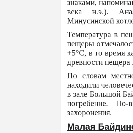
знаками, напомина
века н.э.). А
Минусинской котл
Температура в пещ
пещеры отмечалось
+5°C, в то время 
древности пещера 
По словам местно
находили человече
в зале Большой Б
погребение. По-
захоронения.
Малая Байдин