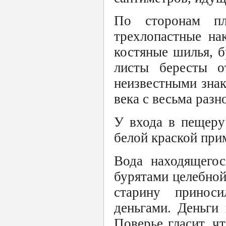
По сторонам п
трехлопастные на
костяные шилья, б
листы бересты о
неизвестными зна
века с весьма раз
У входа в пещеру
белой краской прим
Вода находящегос
бурятами целебной
старину принос
деньгами. Деньги
Поверье гласит, чт