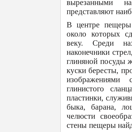
вырезанными н
представляют наи
В центре пещеры
около которых сд
веку. Среди на
наконечники стрел
глиняной посуды ж
куски бересты, п
изображениями 
глинистого сланц
пластинки, служив
быка, барана, ло
челюсти своеобра
стены пещеры найд