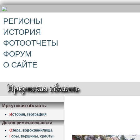
РЕГИОНЫ
ИСТОРИЯ
ФОТООТЧЕТЫ
ФОРУМ
О САЙТЕ
Иркутская область
И
стория, география
Достопримечательности
О
зера, водохранилища
Г
оры, вершины, хребты