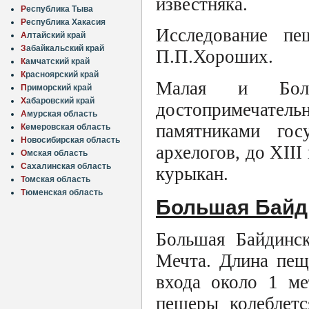
известняка.
Р
еспублика Тыва
Р
еспублика Хакасия
Исследование п
А
лтайский край
З
абайкальский край
П.П.Хороших.
К
амчатский край
К
расноярский край
Малая и Боль
П
риморский край
Х
абаровский край
достопримечате
А
мурская область
памятниками гос
К
емеровская область
Н
овосибирская область
архелогов, до XII
О
мская область
С
ахалинская область
курыкан.
Т
омская область
Т
юменская область
Большая Байд
Большая Байдинс
Мечта. Длина пещ
входа около 1 ме
пещеры колеблетс