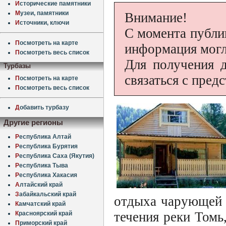
И
сторические памятники
М
узеи, памятники
Внимание!
И
сточники, ключи
С момента публи
П
осмотреть на карте
информация могл
П
осмотреть весь список
Для получения 
Турбазы
связаться с пред
П
осмотреть на карте
П
осмотреть весь список
Д
обавить турбазу
Другие регионы
Р
еспублика Алтай
Р
еспублика Бурятия
Р
еспублика Саха (Якутия)
Р
еспублика Тыва
Р
еспублика Хакасия
А
лтайский край
З
абайкальский край
отдыха чарующей 
К
амчатский край
течения реки Томь
К
расноярский край
П
риморский край