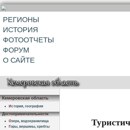
РЕГИОНЫ
ИСТОРИЯ
ФОТООТЧЕТЫ
ФОРУМ
О САЙТЕ
Кемеровская область
И
стория, география
Достопримечательности
Туристич
О
зера, водохранилища
Г
оры, вершины, хребты