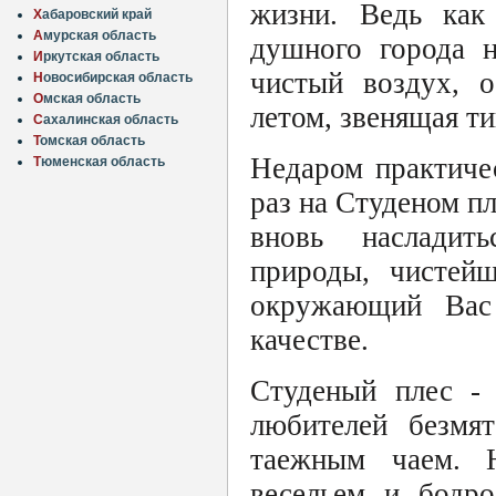
жизни. Ведь как
Х
абаровский край
А
мурская область
душного города н
И
ркутская область
чистый воздух, о
Н
овосибирская область
О
мская область
летом, звенящая т
С
ахалинская область
Т
омская область
Недаром практиче
Т
юменская область
раз на Студеном пл
вновь насладит
природы, чистейш
окружающий Вас 
качестве.
Студеный плес - 
любителей безмя
таежным чаем. 
весельем и бодро