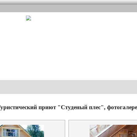
уристический приют "Студеный плес", фотогалер