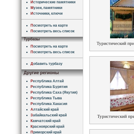
И
сторические памятники
М
узеи, памятники
И
сточники, ключи
П
осмотреть на карте
П
осмотреть весь список
Турбазы
Туристический при
П
осмотреть на карте
П
осмотреть весь список
Д
обавить турбазу
Другие регионы
Р
еспублика Алтай
Р
еспублика Бурятия
Р
еспублика Саха (Якутия)
Р
еспублика Тыва
Р
еспублика Хакасия
А
лтайский край
З
абайкальский край
Туристический пр
К
амчатский край
К
расноярский край
П
риморский край