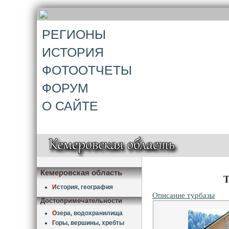
РЕГИОНЫ
ИСТОРИЯ
ФОТООТЧЕТЫ
ФОРУМ
О САЙТЕ
Кемеровская область
Т
И
стория, география
Описание турбазы
Достопримечательности
О
зера, водохранилища
Г
оры, вершины, хребты