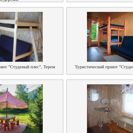
иют "Студеный плес", Терем
Туристический приют "Студе