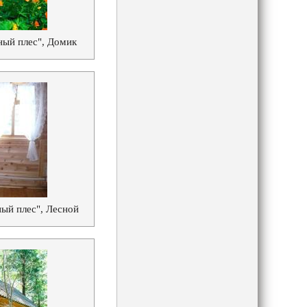
ный плес", Домик
ый плес", Лесной