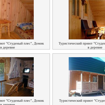
иют "Студеный плес", Домик
Туристический приют "Студе
в деревне
в деревне
иют "Студеный плес", Домик
Туристический приют "Студе
в деревне