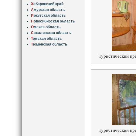
Х
абаровский край
А
мурская область
И
ркутская область
Н
овосибирская область
О
мская область
С
ахалинская область
Т
омская область
Т
юменская область
Туристический пр
Туристический пр