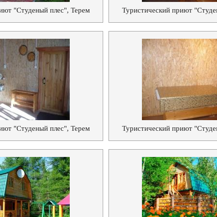
иют "Студеный плес", Терем
Туристический приют "Студе
иют "Студеный плес", Терем
Туристический приют "Студе