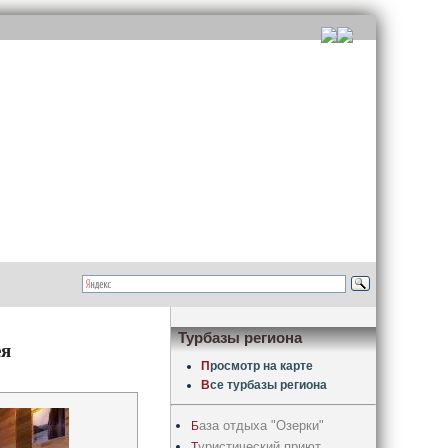
Турбазы региона
ея
П
росмотр на карте
В
се турбазы региона
аза отдыха "Озерки"
Б
уристический приют
Т