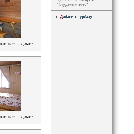
"Студеный плес"
Д
обавить турбазу
ный плес", Домик
ный плес", Домик