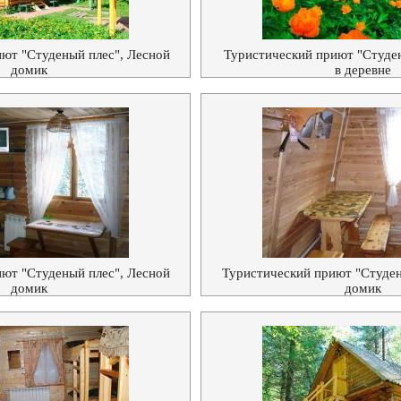
ют "Студеный плес", Лесной
Туристический приют "Студе
домик
в деревне
ют "Студеный плес", Лесной
Туристический приют "Студен
домик
домик