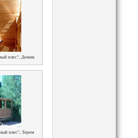
ный плес", Домик
ный плес", Терем